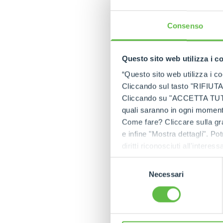
automatizzati, inclu
Gruppo e dal forte l
Consenso
Persone e benesse
Accanto allo svilup
Questo sito web utilizza i c
il proprio impegno 
“Questo sito web utilizza i coo
riguardato la realiz
Cliccando sul tasto "RIFIUTA" 
psicologico e un a
Cliccando su "ACCETTA TUTTI" 
ore erogate.
quali saranno in ogni momento
Un percorso che ha
Come fare? Cliccare sulla gra
ha ottenuto la ce
e infine "Mostra dettagli". Pot
Promotion
, per le
diritti riconosciuti all'inte
dei lavoratori.
apposita procedura.
Il programma WHP, 
Selezione
stili di vita sani at
Necessari
del
e benessere organiz
consenso
un nuovo focus spec