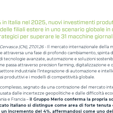
DUMPER
 in Italia nel 2025, nuovi investimenti produt
elle filiali estere in uno scenario globale in
rategici per superare le 31 macchine giornal
ATTREZZATURE
MOSTRA TUTTI
ervasca (CN), 27.01.26 -
Il mercato internazionale della
ale attraversa una fase di profondo cambiamento, spinta 
di tecnologie avanzate, automazione e soluzioni sostenibi
FORCHE
one passa attraverso precision farming, digitalizzazione e
settore industriale l’integrazione di automazione e intellig
si produttivi e i modelli di competitività globale.
BENNE
 complesso, segnato da una contrazione del mercato int
ausata dalle incertezze geopolitiche e dalle difficoltà ec
ia e Francia –
il Gruppo Merlo conferma la propria sol
FORCHE E PINZE
rcato italiano si distingue come area di forte tenuta 
o un incremento del 4%, affermandosi come uno dei 