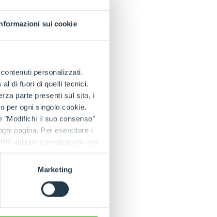
tà finanziaria del
Informazioni sui cookie
to negli ultimi anni
nvestimenti hanno
e contenuti personalizzati.
ascolto e supporto
 di fuori di quelli tecnici.
 con oltre 25.000
a parte presenti sul sito, i
to per ogni singolo cookie.
o il Gruppo cuneese
e "Modifichi il suo consenso"
place Health
 ogni pagina. Per esercitare i
te e del benessere
9 GDPR abbiamo predisposto una
 Sanità, promuove
prevenzione del fumo
Marketing
erlo ha annunciato