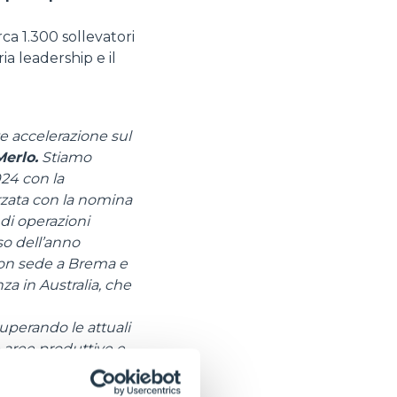
ca 1.300 sollevatori
ria leadership e il
rte accelerazione sul
erlo.
Stiamo
24 con la
rzata con la nomina
di operazioni
so dell’anno
on sede a Brema e
za in Australia, che
superando le attuali
 aree produttive e
Cervasca,
 e sistemi