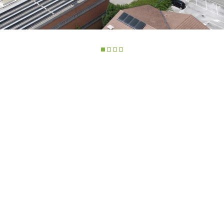
TELESCOPICI ELETTRICI
FORCHE
PRODOTTI
ATTREZZATURE
O
TELESCOPICI COMPATTI
BENNE
TELESCOPICI MEDIA
FORCHE E PI
CAPACITÀ
GANCI
TELESCOPICI ALTA
CAPACITÀ
ALITÀ
PIATTAFORM
TELESCOPICI
LUTE,
SPECIALI