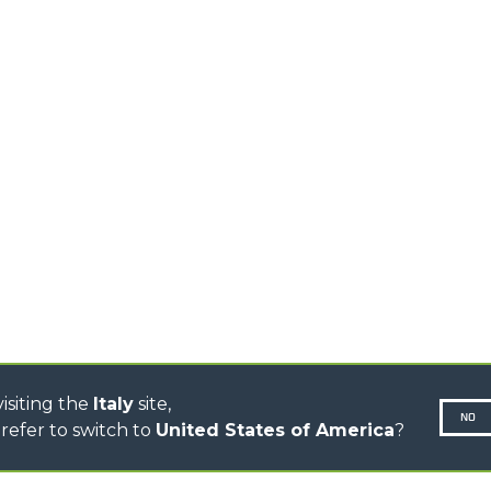
STABILIZZATI
DEL
BIENTE
TELESCOPICI ROTATIVI
TRATTORI TELESCOPICI
CINGO TRANSPORTER
CINGO PORTATTREZZI
CINGO MULTIFUNZIONE
LI
CINGO ELETTRICO
IONE
BETONIERE
AUTOCARICANTI
TRATTORI FORESTALI
R
DUMPER
isiting the
Italy
site,
NO
refer to switch to
United States of America
?
N-260677,