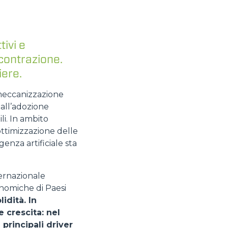
tivi e
 contrazione.
iere.
 meccanizzazione
dall’adozione
li. In ambito
 ottimizzazione delle
enza artificiale sta
ernazionale
onomiche di Paesi
idità. In
e crescita: nel
principali driver