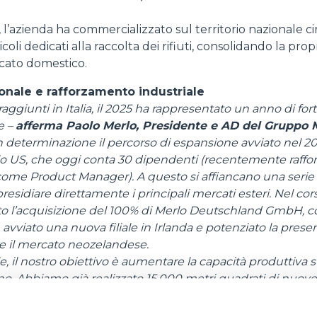
GANCI
 l’azienda ha commercializzato sul territorio nazionale cir
coli dedicati alla raccolta dei rifiuti, consolidando la prop
cato domestico.
PIATTAFORME
ionale e rafforzamento industriale
 raggiunti in Italia, il 2025 ha rappresentato un anno di fo
SPECIALI
e –
afferma Paolo Merlo, Presidente e AD del Gruppo M
 determinazione il percorso di espansione avviato nel 20
lo US, che oggi conta 30 dipendenti (recentemente raffo
ome Product Manager). A questo si affiancano una serie 
presidiare direttamente i principali mercati esteri. Nel cor
 l’acquisizione del 100% di Merlo Deutschland GmbH, c
 avviato una nuova filiale in Irlanda e potenziato la presen
e il mercato neozelandese.
le, il nostro obiettivo è aumentare la capacità produttiva 
no. Abbiamo già realizzato 15.000 metri quadrati di nuove
ri investimenti per l’ampliamento dello stabilimento di 
lle linee esistenti e l’introduzione di nuovi macchinari