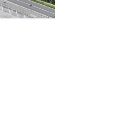
Iscriviti alla newsletter
NZE
NOME
*
COGNOME
*
E