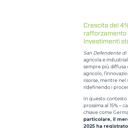
Crescita del 4%
rafforzamento d
Investimenti st
San Defendente di C
agricola e industri
sempre più diffusa 
agricolo, l’innovazi
risorse, mentre nel 
ridefinendo i proces
In questo contesto
prossima al 15% – c
chiave come German
particolare, il me
2025 ha registrat