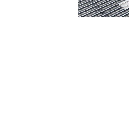
MERLO NEL MONDO
CONTATTI
Via Nazionale, 9 - 12010
MERLO GROUP
S. Defendente di Cervasca
LA STORIA DI MERL
(CN) - Italia
TECNOLOGIE
TEL
+39 0171614111
CERTIFICAZIONI
info@merlo.com
POLITICA DELLA QU
POLITICA DELLA SA