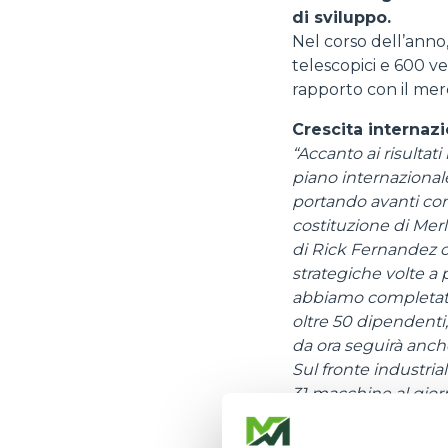
di sviluppo.
Nel corso dell’anno,
telescopici e 600 vei
rapporto con il mer
Crescita internaz
“Accanto ai risultati
piano internazional
portando avanti con
costituzione di Mer
di Rick Fernandez c
strategiche volte a 
abbiamo completato
oltre 50 dipendenti,
da ora seguirà anch
Sul fronte industria
31 macchine al gior
programmato ulterio
l’ammodernamento de