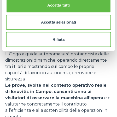
Accetta tutti
riconoscimento che premia le soluzioni più
avanzate e promettenti per il futuro della
viticoltura specializzata. Un risultato che conferma
Accetta selezionati
la capacità di Merlo di anticipare le evoluzioni del
settore e di trasformare la ricerca tecnologica in
strumenti concreti al servizio delle aziende
Rifiuta
agricole.
Il Cingo a guida autonoma sarà protagonista delle
dimostrazioni dinamiche, operando direttamente
tra i filari e mostrando sul campo le proprie
capacità di lavoro in autonomia, precisione e
sicurezza.
Le prove, svolte nel contesto operativo reale
di Enovitis in Campo, consentiranno ai
visitatori di osservare la macchina all’opera
e di
valutarne concretamente il contributo
all’efficienza e alla sostenibilità delle operazioni in
vigneto.