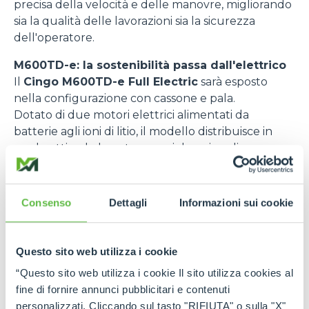
precisa della velocità e delle manovre, migliorando
sia la qualità delle lavorazioni sia la sicurezza
dell'operatore.
M600TD-e: la sostenibilità passa dall'elettrico
Il
Cingo M600TD-e Full Electric
sarà esposto
nella configurazione con cassone e pala.
Dotato di due motori elettrici alimentati da
batterie agli ioni di litio, il modello distribuisce in
modo ottimale la potenza sui due cingoli,
assicurando elevata capacità di trazione e
precisione di movimento anche sui terreni più
impegnativi. L'assenza di emissioni locali e la drastica
Consenso
Dettagli
Informazioni sui cookie
riduzione della rumorosità rappresentano un
vantaggio concreto per le lavorazioni in vigneto e
nelle aree sensibili.
Questo sito web utilizza i cookie
Con una portata massima di 600 chilogrammi e
“Questo sito web utilizza i cookie Il sito utilizza cookies al
velocità operative selezionabili in modalità Eco o
fine di fornire annunci pubblicitari e contenuti
Power, il mezzo mantiene le dimensioni compatte
personalizzati. Cliccando sul tasto "RIFIUTA" o sulla "X"