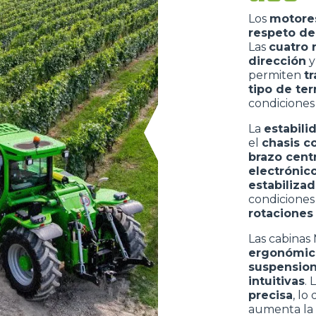
Los
motore
respeto de
Las
cuatro 
dirección
y
permiten
t
tipo de te
condicione
La
estabili
el
chasis 
brazo centr
electrónic
estabiliza
condicione
rotaciones
Las cabinas
ergonómic
suspension
intuitivas
. 
precisa
, lo
aumenta la