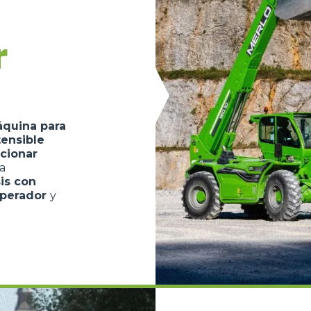
GANCHOS
r
PLATAFORMAS
ESPECIAL
quina para
tensible
cionar
La
is con
operador
y