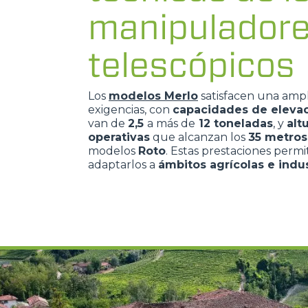
manipulador
telescópicos
Los
modelos Merlo
satisfacen una amp
exigencias, con
capacidades de eleva
van de
2,5
a más de
12 toneladas
, y
alt
operativas
que alcanzan los
35 metros
modelos
Roto
. Estas prestaciones perm
adaptarlos a
ámbitos agrícolas e indus