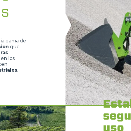
es
lia gama de
ción
que
uras
en los
iten
triales
.
Esta
segu
uso