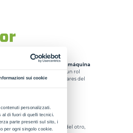
or
 y una plataforma aérea
, la
máquina
ca
.
Merlo
ha desempeñado un rol
Informazioni sui cookie
endo a definir nuevos estándares del
del brazo,
e contenuti personalizzati.
 di fuori di quelli tecnici.
a parte presenti sul sito, i
e se desplazan uno dentro del otro,
to per ogni singolo cookie.