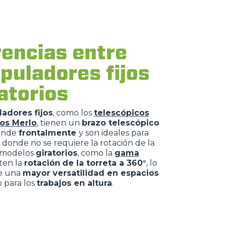
rencias entre
puladores fijos
ratorios
adores fijos
, como los
telescópicos
dos Merlo
, tienen un
brazo telescópico
iende
frontalmente
y son ideales para
 donde no se requiere la rotación de la
s modelos
giratorios
, como la
gama
ten la
rotación
de la torreta a 360°
, lo
e una
mayor versatilidad en espacios
 para los
trabajos en altura
.