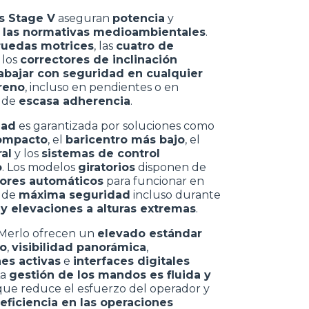
s Stage V
aseguran
potencia
y
 las normativas medioambientales
.
ruedas motrices
, las
cuatro de
 los
correctores de inclinación
rabajar con seguridad en cualquier
rreno
, incluso en pendientes o en
s de
escasa adherencia
.
dad
es garantizada por soluciones como
compacto
, el
baricentro más bajo
, el
al
y los
sistemas de control
o
. Los modelos
giratorios
disponen de
dores automáticos
para funcionar en
s de
máxima seguridad
incluso durante
 y elevaciones a alturas extremas
.
 Merlo ofrecen un
elevado estándar
o
,
visibilidad panorámica
,
es activas
e
interfaces digitales
La
gestión de los mandos es fluida y
 que reduce el esfuerzo del operador y
eficiencia en las operaciones