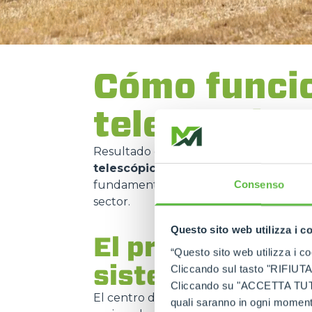
Cómo funci
telescópico
Resultado de la exigencia de
combinar
telescópica
ha evolucionado a lo largo
fundamental en el desarrollo de
soluc
Consenso
sector.
Questo sito web utilizza i c
El principio de 
“Questo sito web utilizza i coo
sistemas de de
Cliccando sul tasto "RIFIUTA" 
Cliccando su "ACCETTA TUTTI" 
El centro del funcionamiento es el
bra
quali saranno in ogni momento