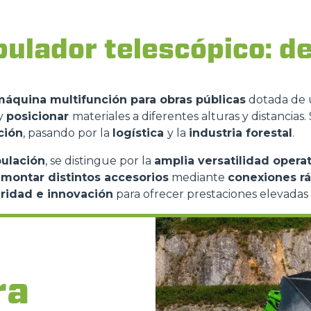
ulador telescópico: de
DUMPER
máquina multifunción para obras públicas
dotada de
y
posicionar
materiales a diferentes alturas y distancias. 
ACCESSORIOS
MUESTRA TODOS
ción
, pasando por la
logística
y la
industria forestal
.
ulación
, se distingue por la
amplia versatilidad operat
HORCAS
e
montar distintos accesorios
mediante
conexiones r
uridad e innovación
para ofrecer prestaciones elevadas 
PALAS
ra
HORCAS Y PINZAS