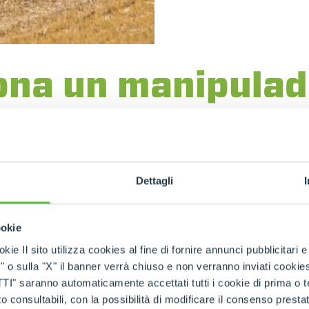
ona un manipulad
 las funciones de una grúa
,
una carretilla elevadora
 de los años gracias a la continua
innovación tecnológi
Dettagli
iones cada vez más avanzadas y seguras
, contribuy
ookie
extensión telescópica 
kie Il sito utilizza cookies al fine di fornire annunci pubblicitari 
splazamiento y control
o sulla "X" il banner verrà chiuso e non verranno inviati cookies al
saranno automaticamente accettati tutti i cookie di prima o terz
zo telescópico
, constituido por elementos tubulares qu
 consultabili, con la possibilità di modificare il consenso presta