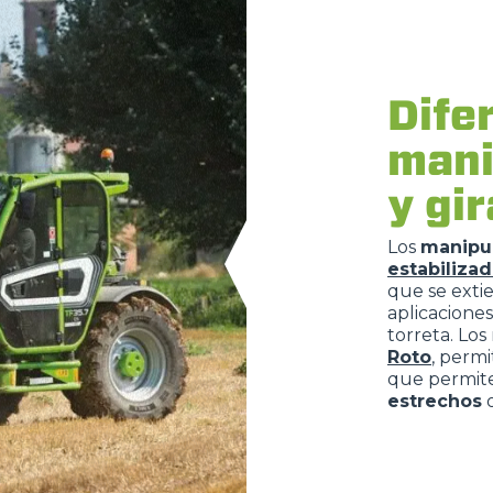
Dife
mani
y gi
Los
manipul
estabiliza
que se ext
aplicaciones
torreta. Lo
Roto
, permi
que permit
estrechos
o