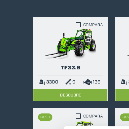
COMPARA
TF33.9
3300
9
136
DESCUBRE
COMPARA
Gen III
Gen 