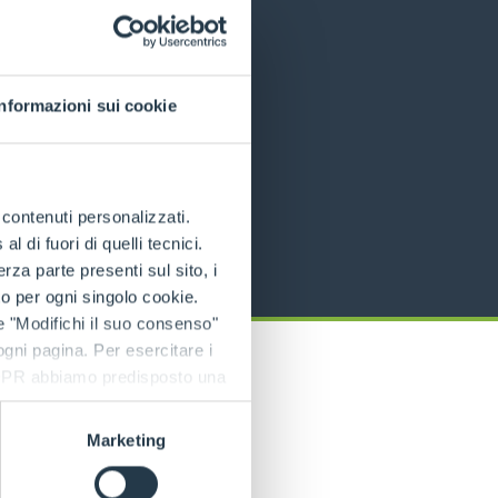
Informazioni sui cookie
e contenuti personalizzati.
 di fuori di quelli tecnici.
a parte presenti sul sito, i
to per ogni singolo cookie.
e "Modifichi il suo consenso"
 ogni pagina. Per esercitare i
9 GDPR abbiamo predisposto una
Marketing
cos