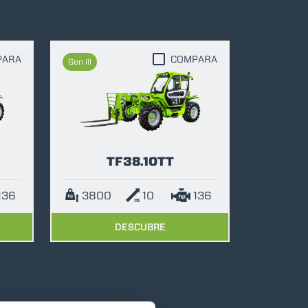
PARA
COMPARA
Gen III
TF38.10TT
136
3800
10
136
DESCUBRE