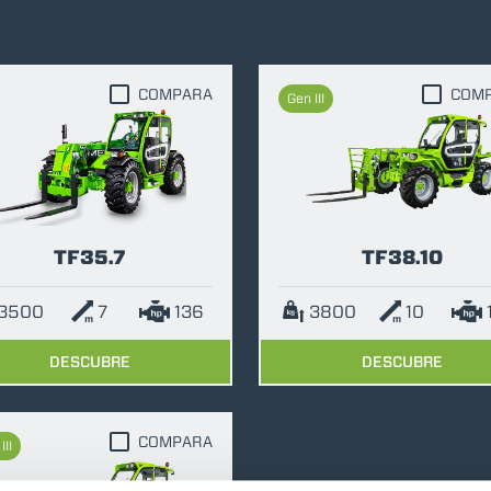
DUMPER
COMPARA
COM
Gen III
ACCESSORIOS
MUESTRA TODOS
TF35.7
TF38.10
HORCAS
3500
7
136
3800
10
PALAS
DESCUBRE
DESCUBRE
HORCAS Y PINZAS
COMPARA
III