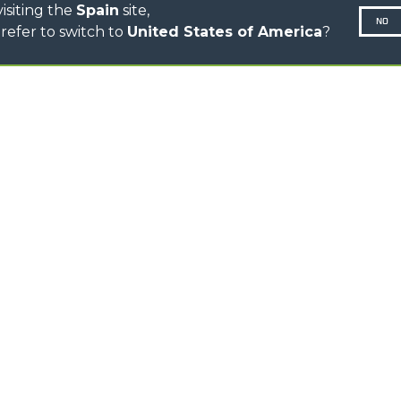
isiting the
Spain
site,
NO
refer to switch to
United States of America
?
N-260677,