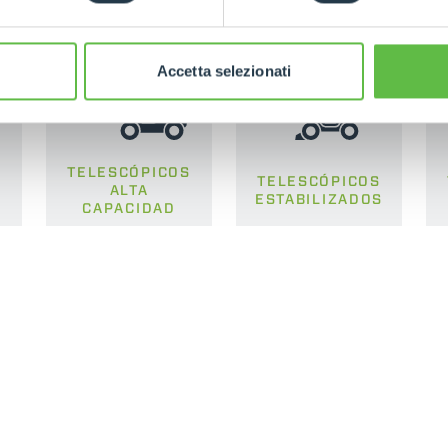
Accetta selezionati
TELESCÓPICOS
S
TELESCÓPICOS
ALTA
ESTABILIZADOS
CAPACIDAD
TELESCÒPICOS
HORCAS
PRODUCTOS
ACCESORIOS
ELÉCTRICOS
PALAS
TELESCÓPICOS