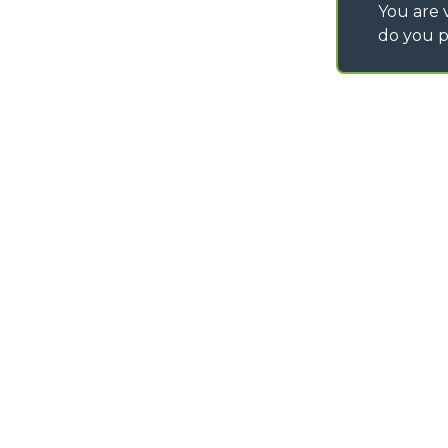
You are v
do you p
©
2026
MERLO S.p.A. Industria Metalmeccanica
P. IVA/Codice Fiscale 03078670043 - Iscrizione CCIAA di Cuneo n. REA C
Capitale Sociale 15.000.005,00 € int. vers