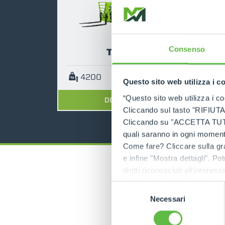
Consenso
TF42.7
4200
7
136
Questo sito web utilizza i c
“Questo sito web utilizza i coo
DESCUBRE
Cliccando sul tasto "RIFIUTA" 
Cliccando su "ACCETTA TUTTI" 
quali saranno in ogni momento
Come fare? Cliccare sulla gra
e infine "Mostra dettagli". Pot
diritti riconosciuti all'inte
apposita procedura.
Selezione
Necessari
del
Ma
consenso