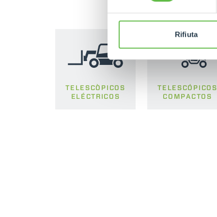
Rifiuta
TELESCÒPICOS
TELESCÓPICO
ELÉCTRICOS
COMPACTOS
DEVELOPER
CONTACTOS
Av -Prat de la Riba 180 -
Nave 8 - 08780 Pallejà
IT - TEAM VIEWER
(Barcelona) - Spain