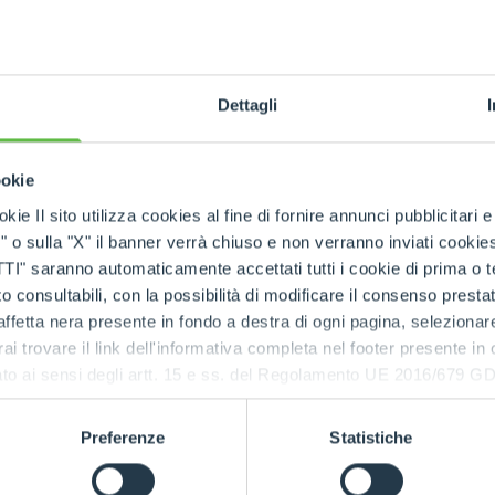
GANCHOS
Dettagli
PLATAFORMAS
TF42.7TT
4200
7
136
ookie
ESPECIAL
kie Il sito utilizza cookies al fine di fornire annunci pubblicitari 
DESCUBRE
o sulla "X" il banner verrà chiuso e non verranno inviati cookies al
saranno automaticamente accettati tutti i cookie di prima o terz
 consultabili, con la possibilità di modificare il consenso presta
ffetta nera presente in fondo a destra di ogni pagina, selezionar
rai trovare il link dell'informativa completa nel footer presente in
ressato ai sensi degli artt. 15 e ss. del Regolamento UE 2016/67
Preferenze
Statistiche
PRODUCTOS ASOCIADOS
nipuladores Telescópi