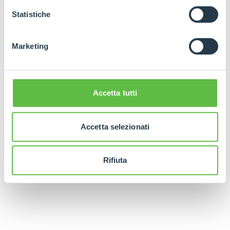
GDPR abbiamo predisposto una
apposita procedura.
Statistiche
Marketing
Accetta tutti
Accetta selezionati
Rifiuta