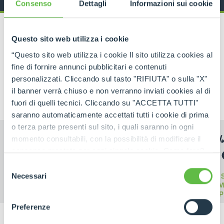
Consenso
Dettagli
Informazioni sui cookie
Questo sito web utilizza i cookie
“Questo sito web utilizza i cookie Il sito utilizza cookies al
fine di fornire annunci pubblicitari e contenuti
PRODUCTOS ASOCIADOS
personalizzati. Cliccando sul tasto "RIFIUTA" o sulla "X"
Manipuladores Telescópicos
il banner verrà chiuso e non verranno inviati cookies al di
fuori di quelli tecnici. Cliccando su "ACCETTA TUTTI"
saranno automaticamente accettati tutti i cookie di prima
o terza parte presenti sul sito, i quali saranno in ogni
momento consultabili, con la possibilità di modificare il
consenso prestato per ogni singolo cookie. Come fare?
Cliccare sulla graffetta nera presente in fondo a destra di
Selezione
ogni pagina, selezionare "Modifichi il suo consenso" e
TELE
Necessari
del
TELESCÒPICOS
TELESCÓPICOS
M
infine "Mostra dettagli". Potrai trovare il link
ELÉCTRICOS
COMPACTOS
consenso
CAP
dell'informativa completa nel footer presente in ogni
Preferenze
pagina. Per esercitare i diritti riconosciuti all'interessato ai
sensi degli artt. 15 e ss. del Regolamento UE 2016/679