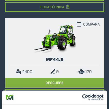
FICHA TÉCNICA
COMPARA
MF44.9
4400
9
170
DESCUBRE
FICHA TÉCNICA