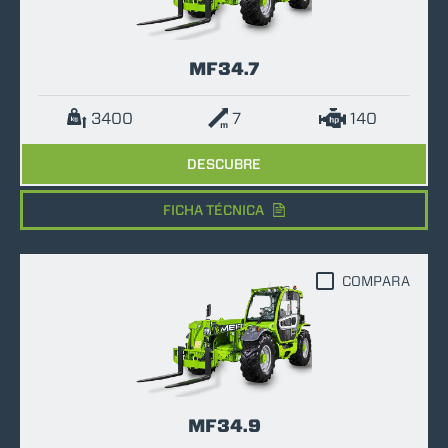
MF34.7
3400
7
140
DESCUBRE
FICHA TÉCNICA
COMPARA
MF34.9