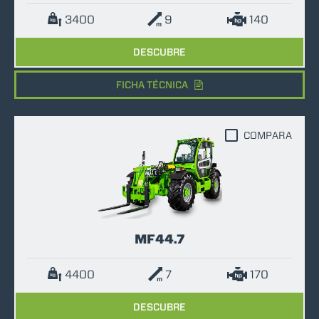
3400
9
140
DESCUBRE
FICHA TÉCNICA
COMPARA
MF44.7
4400
7
170
DESCUBRE