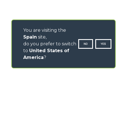
You are visiting the
Spain
site,
do you prefer to switch
NO
YES
to
United States of
America
?
CONTACTOS
Av -Prat de la Riba 180 - Nave 8 - 08780 Pallejà
(Barcelona) - Spain
TEL
+34-93-6630460