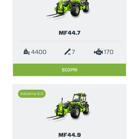
MF44.7
4400
7
170
SCOPRI
Industria 5.0
MF44.9