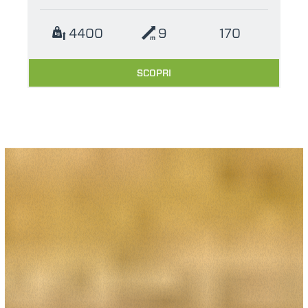
4400
9
170
SCOPRI