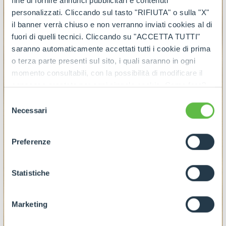
fine di fornire annunci pubblicitari e contenuti
personalizzati. Cliccando sul tasto "RIFIUTA" o sulla "X"
il banner verrà chiuso e non verranno inviati cookies al di
fuori di quelli tecnici. Cliccando su "ACCETTA TUTTI"
saranno automaticamente accettati tutti i cookie di prima
o terza parte presenti sul sito, i quali saranno in ogni
momento consultabili, con la possibilità di modificare il
consenso prestato per ogni singolo cookie. Come fare?
Cliccare sulla graffetta nera presente in fondo a destra di
Selezione
ogni pagina, selezionare "Modifichi il suo consenso" e
Necessari
del
infine "Mostra dettagli". Potrai trovare il link
consenso
dell'informativa completa nel footer presente in ogni
Preferenze
pagina. Per esercitare i diritti riconosciuti all'interessato ai
sensi degli artt. 15 e ss. del Regolamento UE 2016/679
GDPR abbiamo predisposto una
apposita procedura.
Statistiche
Marketing