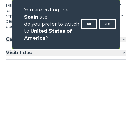
Para maximizar la eficacia de la colocación del hormigón,
You are visiting the
los mandos de accionamiento de la cuba están
reproducidos en el exterior de la máquina, lo que permite
Spain
site,
descargar la mezcla desde el suelo, si no se requiere el
do you prefer to switch
NO
YES
desplazamiento de la máquina.
to
United States of
America
?
Cabina DBM
Visibilidad
NOMBRE
*
APELLIDO
*
GALERÍA IMÁGENES
NOMBRE DE LA EMPRESA