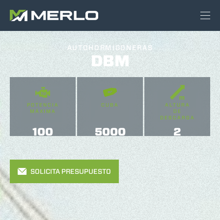
AUTOHORMIGONERAS
DBM
POTENCIA
CUBA
ALTURA
MÁXIMA
DE
DESCARGA
100
5000
2
SOLICITA PRESUPUESTO