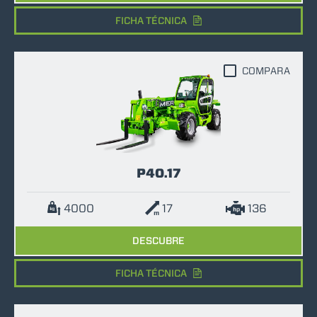
FICHA TÉCNICA
COMPARA
P40.17
4000
17
136
DESCUBRE
FICHA TÉCNICA