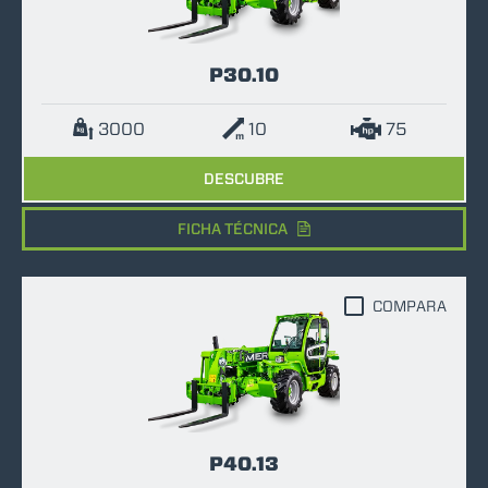
P30.10
3000
10
75
DESCUBRE
FICHA TÉCNICA
COMPARA
P40.13