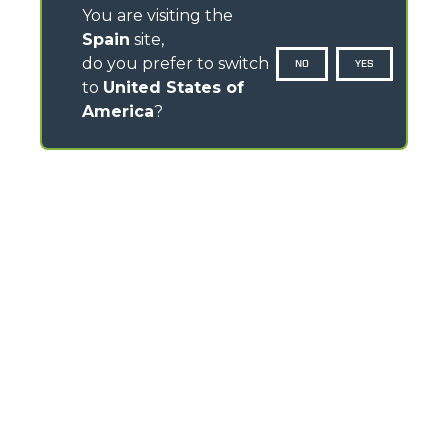
You are visiting the
Spain
site,
do you prefer to switch
NO
YES
to
United States of
America
?
CONTACTOS
Av -Prat de la Riba 180 - Nave 8 - 08780 Pallejà
(Barcelona) - Spain
TEL
+34-93-6630460
FAX
+34-93-6632073
servicios_generales@merlo-iberica.es