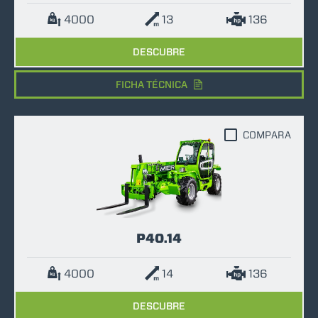
4000
13
136
DESCUBRE
FICHA TÉCNICA
COMPARA
P40.14
4000
14
136
DESCUBRE