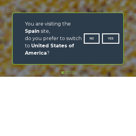
You are visiting the
Spain
site,
do you prefer to switch
NO
YES
to
United States of
America
?
DESPLAZA HACIA ABAJO
Descubre la aplicación
MerloMobility
Descarga la aplicación, sigue los videotutoriales y
maximiza sus funciones
DESCUBRE CÓMO FUNCIONA