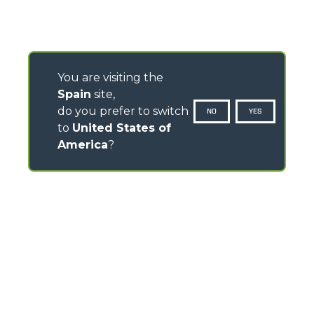
You are visiting the
Spain
site,
do you prefer to switch
NO
YES
to
United States of
America
?
CONTACTOS
Av -Prat de la Riba 180 - Nave 8 - 08780 Pallejà
(Barcelona) - Spain
TEL
+34-93-6630460