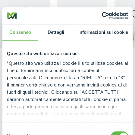
Consenso
Dettagli
Informazioni sui cookie
CINGO
CINGO PORTA
C
MULTIFUNCIÓN
ACCESORIOS
ELÉ
Questo sito web utilizza i cookie
“Questo sito web utilizza i cookie Il sito utilizza cookies al
fine di fornire annunci pubblicitari e contenuti
personalizzati. Cliccando sul tasto "RIFIUTA" o sulla "X"
il banner verrà chiuso e non verranno inviati cookies al di
fuori di quelli tecnici. Cliccando su "ACCETTA TUTTI"
saranno automaticamente accettati tutti i cookie di prima
o terza parte presenti sul sito, i quali saranno in ogni
momento consultabili, con la possibilità di modificare il
consenso prestato per ogni singolo cookie. Come fare?
Cliccare sulla graffetta nera presente in fondo a destra di
Selezione