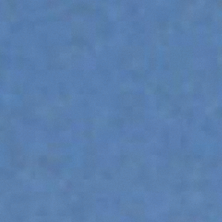
ACCESSORIOS
MUESTRA TODOS
HORCAS
PALAS
HORCAS Y PINZAS
GANCHOS
PLATAFORMAS