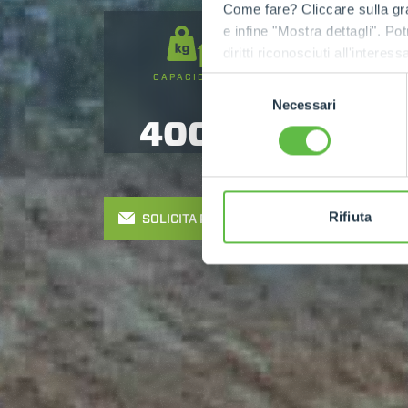
Come fare? Cliccare sulla gra
e infine "Mostra dettagli". Pot
diritti riconosciuti all'inte
apposita procedura.
CAPACIDAD
ALTURA DE
Selezione
ELEVACIÓN
Necessari
del
4000
13
consenso
Rifiuta
SOLICITA PRESUPUESTO