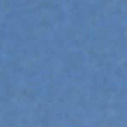
DUMPER
ACCESSORIOS
MUESTRA TODOS
HORCAS
PALAS
HORCAS Y PINZAS