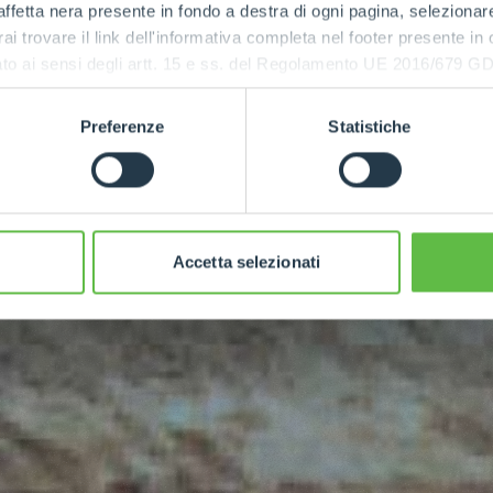
ffetta nera presente in fondo a destra di ogni pagina, selezionar
rai trovare il link dell'informativa completa nel footer presente in
ressato ai sensi degli artt. 15 e ss. del Regolamento UE 2016/67
POTENCIA
MÁXIMA
Preferenze
Statistiche
136
Accetta selezionati