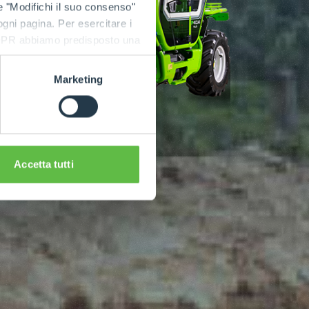
e "Modifichi il suo consenso"
 ogni pagina. Per esercitare i
9 GDPR abbiamo predisposto una
Marketing
Accetta tutti