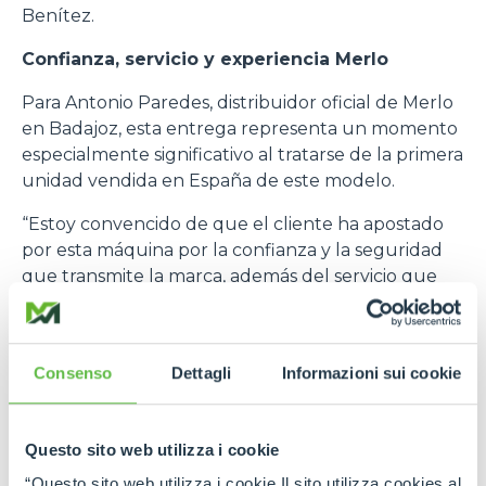
Benítez.
Confianza, servicio y experiencia Merlo
Para Antonio Paredes, distribuidor oficial de Merlo
en Badajoz, esta entrega representa un momento
especialmente significativo al tratarse de la primera
unidad vendida en España de este modelo.
“Estoy convencido de que el cliente ha apostado
por esta máquina por la confianza y la seguridad
que transmite la marca, además del servicio que
ofrecemos como distribuidor”.
Paredes también puso en valor las capacidades
técnicas de la nueva ROTO 50.35 SPLUS-CVT:
Consenso
Dettagli
Informazioni sui cookie
“Destacaría la generosidad de su diagrama de
carga, así como el pilotaje y la precisión de
Questo sito web utilizza i cookie
movimientos que ofrece la máquina”.
“Questo sito web utilizza i cookie Il sito utilizza cookies al