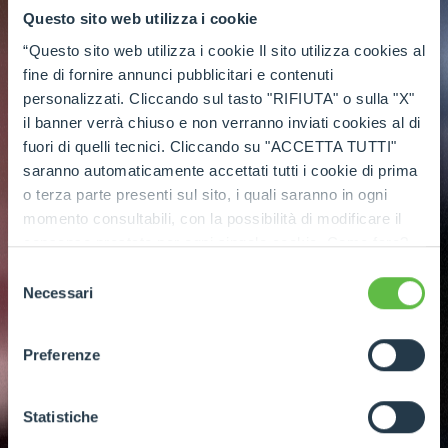
Questo sito web utilizza i cookie
“Questo sito web utilizza i cookie Il sito utilizza cookies al
fine di fornire annunci pubblicitari e contenuti
personalizzati. Cliccando sul tasto "RIFIUTA" o sulla "X"
il banner verrà chiuso e non verranno inviati cookies al di
fuori di quelli tecnici. Cliccando su "ACCETTA TUTTI"
saranno automaticamente accettati tutti i cookie di prima
o terza parte presenti sul sito, i quali saranno in ogni
momento consultabili, con la possibilità di modificare il
consenso prestato per ogni singolo cookie. Come fare?
Cliccare sulla graffetta nera presente in fondo a destra di
Selezione
ogni pagina, selezionare "Modifichi il suo consenso" e
Necessari
del
infine "Mostra dettagli". Potrai trovare il link
consenso
dell'informativa completa nel footer presente in ogni
Preferenze
pagina. Per esercitare i diritti riconosciuti all'interessato ai
sensi degli artt. 15 e ss. del Regolamento UE 2016/679
GDPR abbiamo predisposto una
apposita procedura.
Statistiche