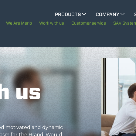
CINGO MULTIFUNCTION
PRODUCTS
COMPANY
The History of Merlo
M
We Are Merlo
Work with us
Customer service
SAV Syste
ELECTRIC CINGO
Merlo worldwide
Sustainability
SPECIAL MACHINES
SHOW ALL
Technology
h us
CONCRETE MIXER
TOOL HANDLER TRACTOR
eed motivated and dynamic
asm for the Brand. Would