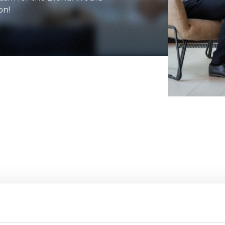
on!
ATTACHMENTS
SHOW ALL
FORKS
BUCKETS
FORKS AND CLAMPS
HOOKS
PLATFORMS