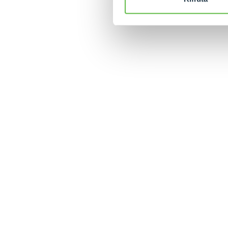
MERLO WORLDWIDE
CONTACTS
Via Nazionale, 9 - 12010
MERLO GROUP
S. Defendente di Cervasca
THE HISTORY OF M
(CN) - Italy
TECHNOLOGY
TEL
+39 0171614111