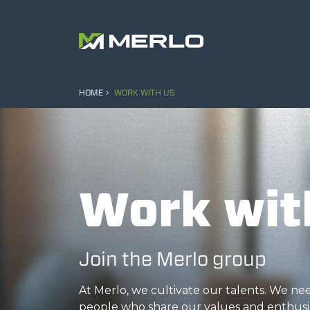
HOME
WORK WITH US
Work wit
Join the Merlo group
At Merlo, we cultivate our talents. We n
people who share our values and enthusi