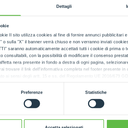
Dettagli
SPECIAL
ookie
kie Il sito utilizza cookies al fine di fornire annunci pubblicitari 
o sulla "X" il banner verrà chiuso e non verranno inviati cookies al
saranno automaticamente accettati tutti i cookie di prima o terz
 consultabili, con la possibilità di modificare il consenso presta
ffetta nera presente in fondo a destra di ogni pagina, selezionar
rai trovare il link dell'informativa completa nel footer presente in
ressato ai sensi degli artt. 15 e ss. del Regolamento UE 2016/67
Preferenze
Statistiche
Accetta selezionati