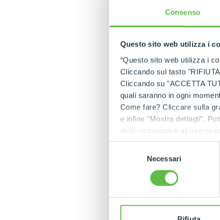
Consenso
Questo sito web utilizza i c
“Questo sito web utilizza i coo
Cliccando sul tasto "RIFIUTA" 
Cliccando su "ACCETTA TUTTI" 
quali saranno in ogni momento
Come fare? Cliccare sulla gra
e infine "Mostra dettagli". Pot
diritti riconosciuti all'inte
apposita procedura.
Selezione
Necessari
del
consenso
Rifiuta