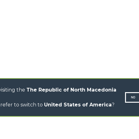
HOOKS
HIGH CAPACITY
TELEHANDLERS
AL
PLATFORMS
TIONS
STABILIZED
SPECIAL
TELEHANDLERS
R
ROTATING TELEHANDLERS
VE
TELESCOPIC TRACTORS
CINGO TRANSPORTER
CINGO MULTIFUNCTION
ELECTRIC CINGO
CONCRETE MIXER
TOOL HANDLER TRACTOR
isiting the
The Republic of North Macedonia
NO
refer to switch to
United States of America
?
N-260677,