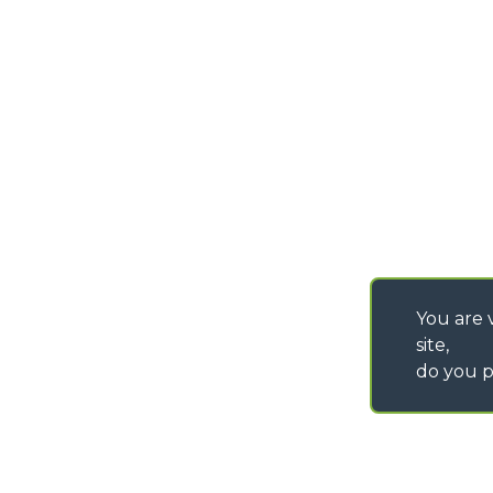
DEVELOPER
info@merlo.com
EXTRACT OF GENER
PURCHASING CONDI
SAV - TEAM VIEWE
SHIPMENT OPERATI
INSTRUCTIONS
IT - TEAM VIEWER
You are v
site,
do you p
©
2026
MERLO S.p.A. Industria Metalmeccanica
P. IVA/Codice Fiscale 03078670043 - Iscrizione CCIAA di Cuneo n. REA C
Capitale Sociale 15.000.005,00 € int. vers