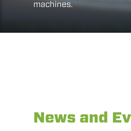
machines.
News and Ev