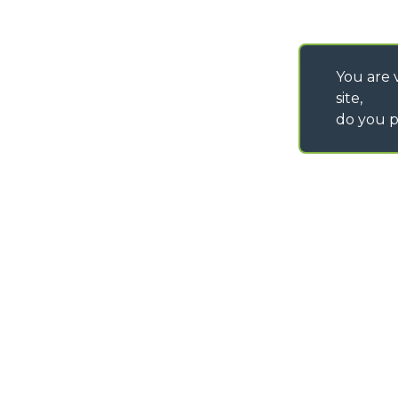
You are v
site,
do you p
©
2026
MERLO S.p.A. Industria Metalmeccanica
P. IVA/Codice Fiscale 03078670043 - Iscrizione CCIAA di Cuneo n. REA C
Capitale Sociale 15.000.005,00 € int. vers