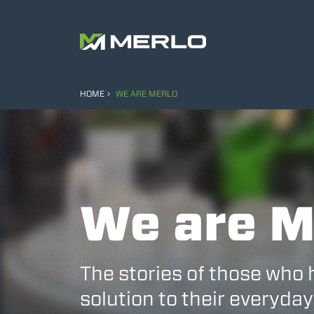
HOME
WE ARE MERLO
We are M
The stories of those who 
solution to their everyday