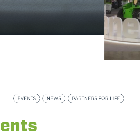
ATTACHMENTS
SHOW ALL
FORKS
BUCKETS
FORKS AND CLAMPS
EVENTS
NEWS
PARTNERS FOR LIFE
HOOKS
ents
PLATFORMS