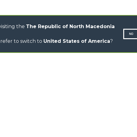
ELECTRIC CINGO
CONCRETE MIXER
TOOL HANDLER TRACTOR
isiting the
The Republic of North Macedonia
NO
refer to switch to
United States of America
?
N-260677,