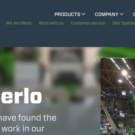
CINGO MULTIFUNCTION
PRODUCTS
COMPANY
The History of Merlo
M
We Are Merlo
Work with us
Customer service
SAV Syste
ELECTRIC CINGO
Merlo worldwide
Sustainability
SPECIAL MACHINES
SHOW ALL
Technology
erlo
CONCRETE MIXER
TOOL HANDLER TRACTOR
have found the
 work in our