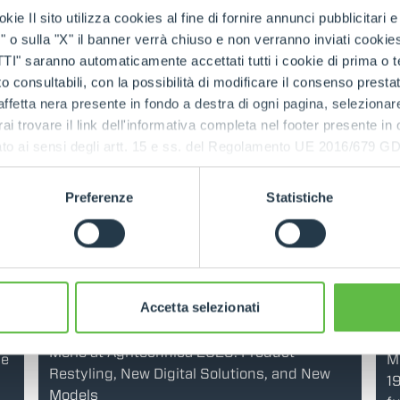
kie Il sito utilizza cookies al fine di fornire annunci pubblicitari 
Read mo
o sulla "X" il banner verrà chiuso e non verranno inviati cookies al
saranno automaticamente accettati tutti i cookie di prima o terz
 consultabili, con la possibilità di modificare il consenso presta
ffetta nera presente in fondo a destra di ogni pagina, selezionar
rai trovare il link dell'informativa completa nel footer presente in
026
ressato ai sensi degli artt. 15 e ss. del Regolamento UE 2016/67
NEWS
15 Dec 2025
M
Merlo presents the new P72.10 CS TOP
n
ev
Preferenze
Statistiche
Telehandler: power, versatility and safety for
re
industrial and agro-industrial applications
pr
Read more
R
Accetta selezionati
26 Sep 2025
025
Merlo at Agritechnica 2025: Product
he
Me
Restyling, New Digital Solutions, and New
19
Models