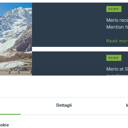
SPECIAL
NEWS
Merlo rec
Mention f
Read mo
NEWS
Merlo at 
excellence
Read mo
4 Jun 2026
Dettagli
NEWS
sults
Merlo sig
Slovenia w
ookie