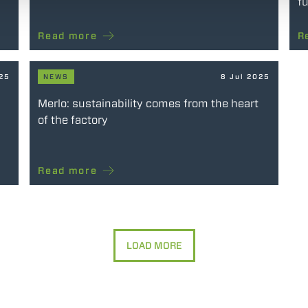
fu
Read more
R
025
NEWS
8 Jul 2025
Merlo: sustainability comes from the heart
of the factory
Read more
LOAD MORE