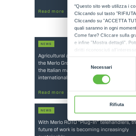
“Questo sito web utilizza i coo
Read more
Cliccando sul tasto "RIFIUTA" 
Cliccando su "ACCETTA TUTTI" 
quali saranno in ogni momento
Come fare? Cliccare sulla gra
e infine "Mostra dettagli". Pot
NEWS
28 Jan 2
diritti riconosciuti all'inte
Agricultural and industrial mechanisation:
apposita procedura.
Selezione
the Merlo Group consolidates its position i
Necessari
del
the Italian market and accelerates
consenso
international expansion
Read more
Rifiuta
NEWS
20 Oct 2
With Merlo ROTO “Plug-In” telehandlers, t
future of work is becoming increasingly