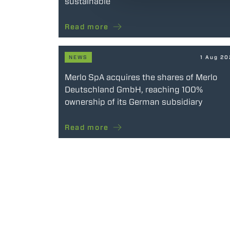
sustainable
Read more
NEWS
1 Aug 2
Merlo SpA acquires the shares of Merlo
Deutschland GmbH, reaching 100%
ownership of its German subsidiary
Read more