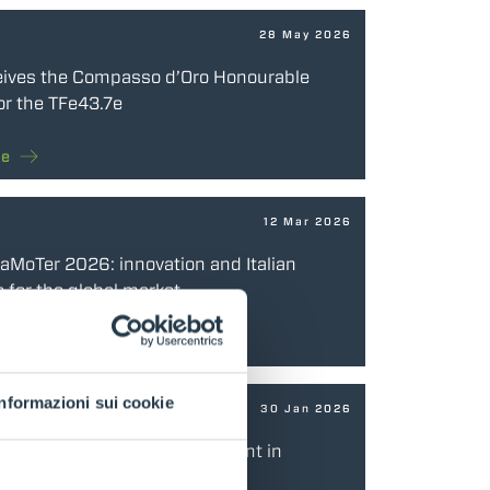
28 May 2026
eives the Compasso d’Oro Honourable
or the TFe43.7e
re
12 Mar 2026
SaMoTer 2026: innovation and Italian
 for the global market
re
Informazioni sui cookie
30 Jan 2026
ns a new partnership agreement in
ith Inter-Agrar