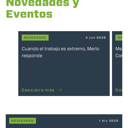
Novedades y
Eventos
NOVEDADES
4 jun 2026
NOVE
Cuando el trabajo es extremo, Merlo
Merlo
responde
Compa
Descubre más
Desc
NOVEDADES
1 dic 2025