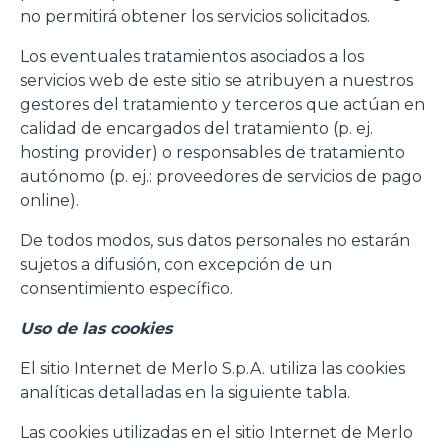
no permitirá obtener los servicios solicitados.
Los eventuales tratamientos asociados a los
servicios web de este sitio se atribuyen a nuestros
gestores del tratamiento y terceros que actúan en
calidad de encargados del tratamiento (p. ej.
hosting provider) o responsables de tratamiento
autónomo (p. ej.: proveedores de servicios de pago
Consenso
Dettagli
Informazioni sui cookie
online).
De todos modos, sus datos personales no estarán
sujetos a difusión, con excepción de un
Questo sito web utilizza i cookie
consentimiento específico.
“Questo sito web utilizza i cookie Il sito utilizza cookies al
fine di fornire annunci pubblicitari e contenuti
Uso de las cookies
personalizzati. Cliccando sul tasto "RIFIUTA" o sulla "X"
El sitio Internet de Merlo S.p.A. utiliza las cookies
il banner verrà chiuso e non verranno inviati cookies al di
analíticas detalladas en la siguiente tabla.
fuori di quelli tecnici. Cliccando su "ACCETTA TUTTI"
saranno automaticamente accettati tutti i cookie di prima
Las cookies utilizadas en el sitio Internet de Merlo
o terza parte presenti sul sito, i quali saranno in ogni