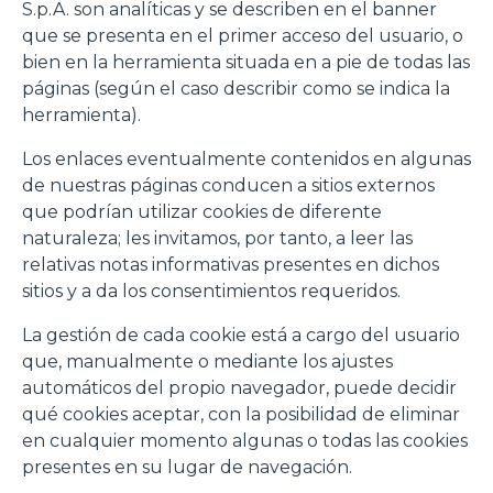
S.p.A. son analíticas y se describen en el banner
momento consultabili, con la possibilità di modificare il
que se presenta en el primer acceso del usuario, o
consenso prestato per ogni singolo cookie. Come fare?
bien en la herramienta situada en a pie de todas las
Cliccare sulla graffetta nera presente in fondo a destra di
Selezione
páginas (según el caso describir como se indica la
ogni pagina, selezionare "Modifichi il suo consenso" e
Necessari
del
herramienta).
infine "Mostra dettagli". Potrai trovare il link
consenso
dell'informativa completa nel footer presente in ogni
Los enlaces eventualmente contenidos en algunas
Preferenze
pagina. Per esercitare i diritti riconosciuti all'interessato ai
de nuestras páginas conducen a sitios externos
sensi degli artt. 15 e ss. del Regolamento UE 2016/679
que podrían utilizar cookies de diferente
GDPR abbiamo predisposto una
apposita procedura.
naturaleza; les invitamos, por tanto, a leer las
Statistiche
relativas notas informativas presentes en dichos
sitios y a da los consentimientos requeridos.
Marketing
La gestión de cada cookie está a cargo del usuario
que, manualmente o mediante los ajustes
automáticos del propio navegador, puede decidir
Accetta tutti
qué cookies aceptar, con la posibilidad de eliminar
en cualquier momento algunas o todas las cookies
presentes en su lugar de navegación.
Accetta selezionati