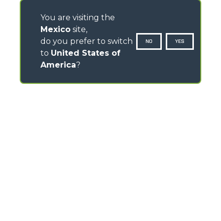
You are visiting the
Mexico
site,
do you prefer to switch
NO
YES
to
United States of
America
?
CONTACTOS
Via Nazionale, 9 - 12010
S. Defendente di Cervasca (CN) - Italy
TEL
+39 0171614111
info@merlo.com