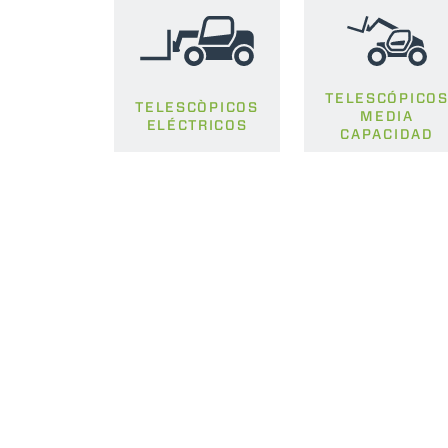
TELESCÓPICO
TELESCÒPICOS
MEDIA
ELÉCTRICOS
CAPACIDAD
MERLO EN EL MUN
CONTACTOS
Via Nazionale, 9 - 12010
MERLO GROUP
S. Defendente di Cervasca
TECNOLOGÍAS
(CN) - Italy
DEVELOPER
TEL
+39 0171614111
EXTRACT OF GENER
PURCHASING CONDI
info@merlo.com