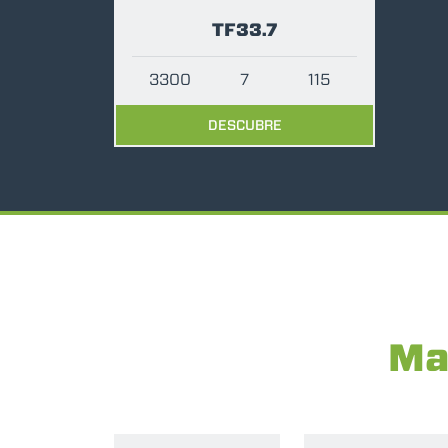
TF33.7
3300
7
115
DESCUBRE
Ma