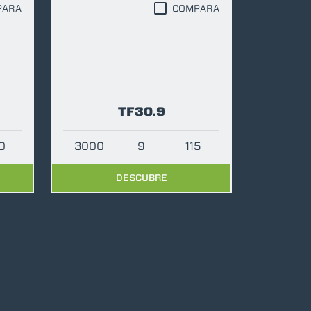
PARA
COMPARA
TF30.9
0
3000
9
115
DESCUBRE