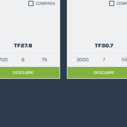
COMPARA
COM
HORCAS
PALAS
TF27.6
TF30.7
HORCAS Y PINZAS
700
6
75
3000
7
10
GANCHOS
DESCUBRE
DESCUBRE
PLATAFORMAS
ESPECIAL