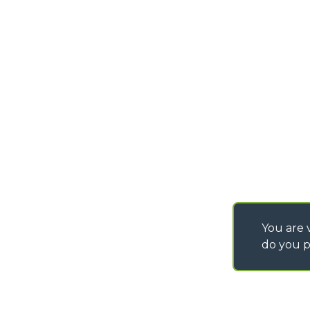
IT - TEAM VIEWER
SAV - TEAM VIEWE
You are v
do you p
©
2026
MERLO S.p.A. Industria Metalmeccanica
P. IVA/Codice Fiscale 03078670043 - Iscrizione CCIAA di Cuneo n. REA C
Capitale Sociale 15.000.005,00 € int. vers