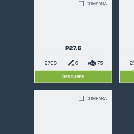
COMPARA
P27.6
2700
6
75
2
DESCUBRE
COMPARA