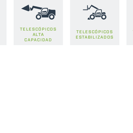
S
TELESCÓPICOS
TELESCÓPICOS
ALTA
ESTABILIZADOS
CAPACIDAD
DO
TELESCÒPICOS
HORCAS
PRODUCTOS
ACCESORIOS
ELÉCTRICOS
PALAS
TELESCÓPICOS
COMPACTOS
HORCAS Y P
TELESCÓPICOS MEDIA
AL
GANCHOS
CAPACIDAD
TIONS
PLATAFORM