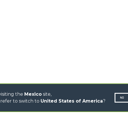
TELESCÓPICOS ALTA
CAPACIDAD
ESPECIAL
R
TELESCÓPICOS
ESTABILIZADOS
TELESCÓPICOS
GIRATORIOS
TRACTORES
TELESCÓPICOS
CINGO TRANSPORTER
CINGO MULTIFUNCIÓN
CINGO ELÉCTRICO
AUTOHORMIGONERAS
TRACTOR FORESTAL
isiting the
Mexico
site,
NO
refer to switch to
United States of America
?
N-260677,