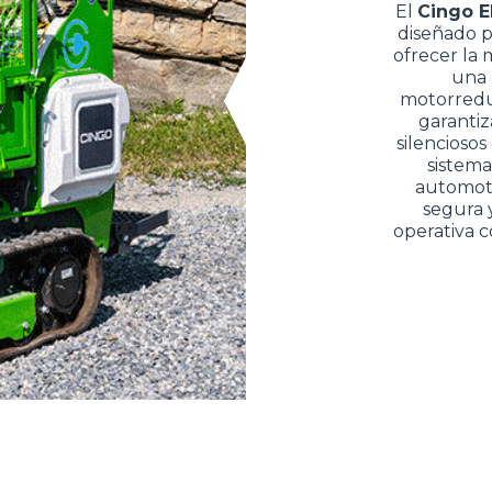
El
Cingo E
diseñado p
ofrecer la
una 
motorredu
garantiz
silenciosos
sistem
automotr
segura 
operativa 
DO
TELESCÒPICOS
HORCAS
ELÉCTRICOS
PALAS