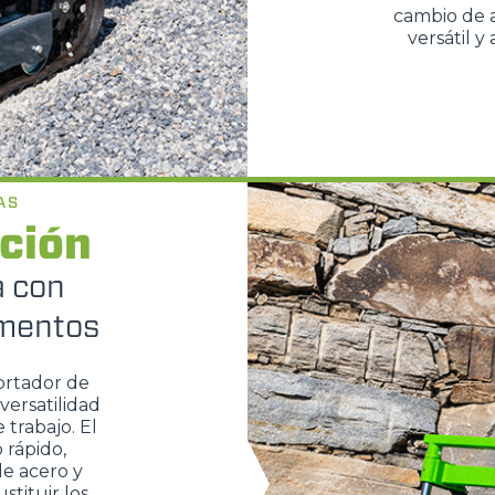
cambio de a
versátil 
AS
ción
a con
ementos
ortador de
versatilidad
 trabajo. El
 rápido,
e acero y
tituir los