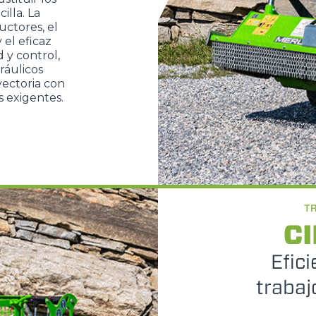
illa. La
uctores, el
 el eficaz
 y control,
ráulicos
yectoria con
s exigentes.
T
CI
Efici
trabaj