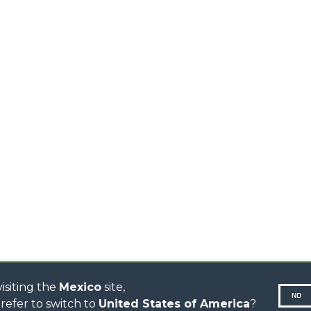
PRODUCTOS
ACCESORIOS
TELESCÓPICOS
COMPACTOS
HORCAS Y P
TELESCÓPICOS MEDIA
AL
GANCHOS
CAPACIDAD
TIONS
PLATAFORM
TELESCÓPICOS ALTA
CAPACIDAD
ESPECIAL
R
TELESCÓPICOS
ESTABILIZADOS
TELESCÓPICOS
GIRATORIOS
TRACTORES
TELESCÓPICOS
CINGO TRANSPORTER
CINGO MULTIFUNCIÓN
CINGO ELÉCTRICO
AUTOHORMIGONERAS
TRACTOR FORESTAL
isiting the
Mexico
site,
NO
refer to switch to
United States of America
?