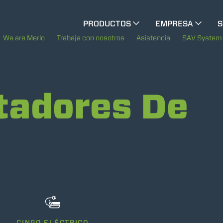
CINGO MULTIFUNCIÓN
PRODUCTOS
EMPRESA
S
La historia de Merlo
M
We are Merlo
Trabaja con nosotros
Asistencia
SAV System
CINGO ELÉCTRICO
Merlo en el mundo
tadores De
Sostenibilidad
MEDIOS ESPECIALES
MUESTRA TODOS
Tecnologías
AUTOHORMIGONERAS
TRACTOR FORESTAL
ACCESSORIOS
MUESTRA TODOS
CINGO ELÉCTRICO