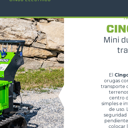
HORCAS
T
CIN
PALAS
Mini d
tr
HORCAS Y PINZAS
El
Cingo
GANCHOS
orugas co
transporte 
terrenos 
centro d
PLATAFORMAS
simples e in
de uso. 
seguridad 
ESPECIAL
pendientes
colocar 