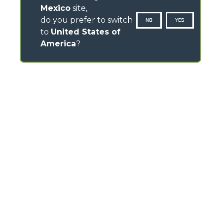
Mexico
site,
do you prefer to switch
NO
YES
to
United States of
America
?
CONTACTOS
Via Nazionale, 9 - 12010
S. Defendente di Cervasca (CN) - Italy
TEL
+39 0171614111
info@merlo.com