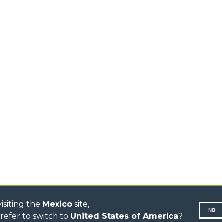
PRODUCTOS
ACCESORIOS
TELESCÓPICOS
COMPACTOS
HORCAS Y P
TELESCÓPICOS MEDIA
AL
GANCHOS
CAPACIDAD
TIONS
PLATAFORM
TELESCÓPICOS ALTA
CAPACIDAD
ESPECIAL
R
TELESCÓPICOS
ESTABILIZADOS
TELESCÓPICOS
GIRATORIOS
TRACTORES
TELESCÓPICOS
CINGO TRANSPORTER
CINGO MULTIFUNCIÓN
CINGO ELÉCTRICO
AUTOHORMIGONERAS
TRACTOR FORESTAL
isiting the
Mexico
site,
NO
refer to switch to
United States of America
?