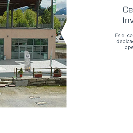
Ce
In
Es el c
dedicad
ope
DO
TELESCÒPICOS
HORCAS
ELÉCTRICOS
PALAS