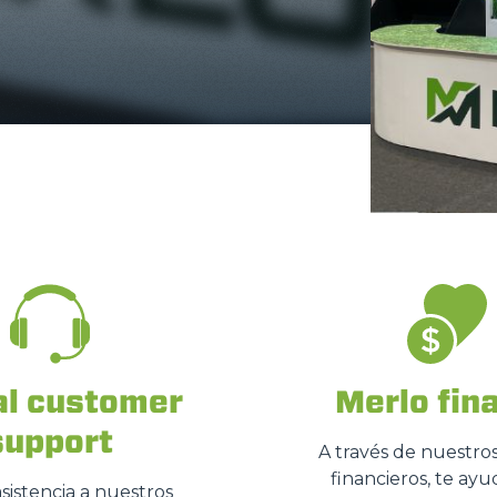
ACCESSORIOS
MUESTRA TODOS
HORCAS
PALAS
HORCAS Y PINZAS
GANCHOS
al customer
Merlo fin
support
PLATAFORMAS
A través de nuestros
financieros, te ay
istencia a nuestros