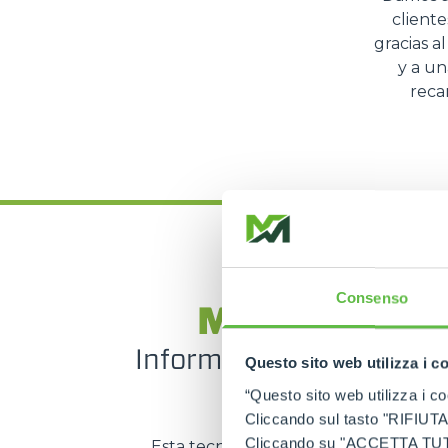
client
gracias a
y a u
reca
SERVICIOS
Consenso
MerloMobili
Informatiza, localiza y 
Questo sito web utilizza i c
tu flota
“Questo sito web utilizza i coo
Cliccando sul tasto "RIFIUTA" 
Cliccando su "ACCETTA TUTTI" 
Esta tecnología exclusiva ha permiti