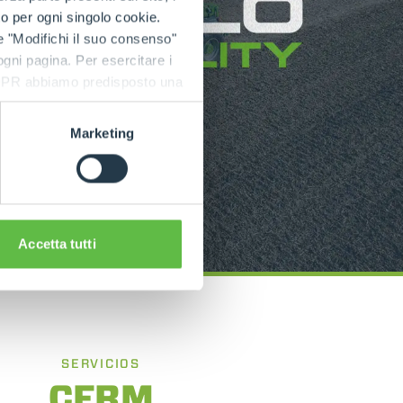
to per ogni singolo cookie.
e "Modifichi il suo consenso"
 ogni pagina. Per esercitare i
9 GDPR abbiamo predisposto una
Marketing
Accetta tutti
SERVICIOS
CFRM