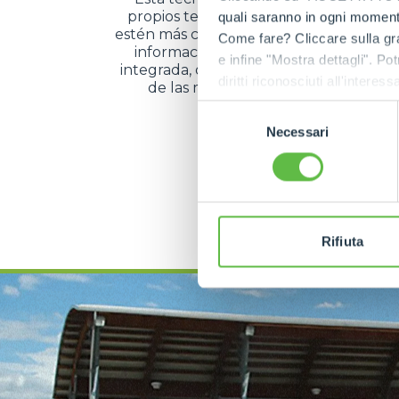
propios telescópicos sean aún más int
quali saranno in ogni momento
estén más conectados. El operador puede
Come fare? Cliccare sulla gra
información recogida por la máquina
e infine "Mostra dettagli". Pot
integrada, optimizando la monitorizaci
diritti riconosciuti all'inte
de las mismas en los diferentes sec
apposita procedura.
actividad.
Selezione
Necessari
del
consenso
DESCUBRE MÁS
Rifiuta