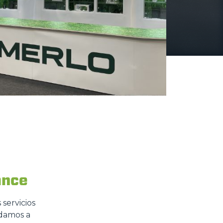
ance
 servicios
udamos a