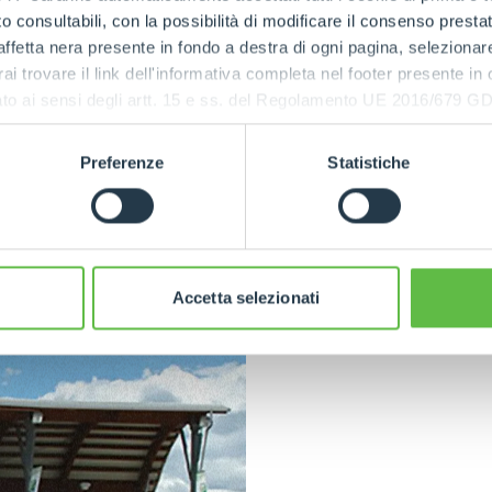
eligentes y
 consultabili, con la possibilità di modificare il consenso presta
 utilizar la
ffetta nera presente in fondo a destra di ogni pagina, selezionar
 de forma
rai trovare il link dell'informativa completa nel footer presente in
ón operativa
ressato ai sensi degli artt. 15 e ss. del Regolamento UE 2016/67
tores de
Preferenze
Statistiche
Accetta selezionati