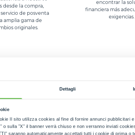
encontrar la sol
es desde la compra,
ESPECIAL
financiera más adec
l servicio de posventa
exigencias.
na amplia gama de
mbios originales.
Dettagli
ty
gestiona
ookie
kie Il sito utilizza cookies al fine di fornire annunci pubblicitari 
o sulla "X" il banner verrà chiuso e non verranno inviati cookies al
saranno automaticamente accettati tutti i cookie di prima o terz
do que los