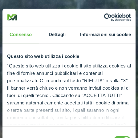
Consenso
Dettagli
Informazioni sui cookie
Questo sito web utilizza i cookie
“Questo sito web utilizza i cookie Il sito utilizza cookies al
fine di fornire annunci pubblicitari e contenuti
personalizzati. Cliccando sul tasto "RIFIUTA" o sulla "X"
il banner verrà chiuso e non verranno inviati cookies al di
fuori di quelli tecnici. Cliccando su "ACCETTA TUTTI"
saranno automaticamente accettati tutti i cookie di prima
o terza parte presenti sul sito, i quali saranno in ogni
momento consultabili, con la possibilità di modificare il
consenso prestato per ogni singolo cookie. Come fare?
Cliccare sulla graffetta nera presente in fondo a destra di
Selezione