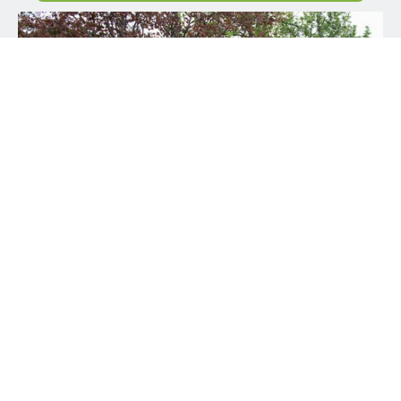
NOMBRE
APELLIDO
PAÍS
SPANISH PROVINCES
E-MAIL
*
Variantes