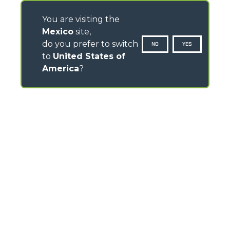
You are visiting the
Mexico
site,
do you prefer to switch
NO
YES
to
United States of
America
?
CONTACTOS
Via Nazionale, 9 - 12010
S. Defendente di Cervasca (CN) - Italy
TEL
+39 0171614111
info@merlo.com