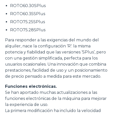
ROTO60.30SPlus
ROTO60.35SPlus
ROTO75.25SPlus
ROTO75.28SPlus
Para responder a las exigencias del mundo del
alquiler, nace la configuración ‘R’: la misma
Consenso
Dettagli
Informazioni sui cookie
potencia y fiabilidad que las versiones ‘SPlus’, pero
con una gestión simplificada, perfecta para los
usuarios ocasionales. Una innovación que combina
Questo sito web utilizza i cookie
prestaciones, facilidad de uso y un posicionamiento
“Questo sito web utilizza i cookie Il sito utilizza cookies al
de precio pensado a medida para este mercado.
fine di fornire annunci pubblicitari e contenuti
Funciones electrónicas.
personalizzati. Cliccando sul tasto "RIFIUTA" o sulla "X"
Se han aportado muchas actualizaciones a las
il banner verrà chiuso e non verranno inviati cookies al di
funciones electrónicas de la máquina para mejorar
fuori di quelli tecnici. Cliccando su "ACCETTA TUTTI"
la experiencia de uso.
saranno automaticamente accettati tutti i cookie di prima
La primera modificación ha incluido la velocidad
o terza parte presenti sul sito, i quali saranno in ogni