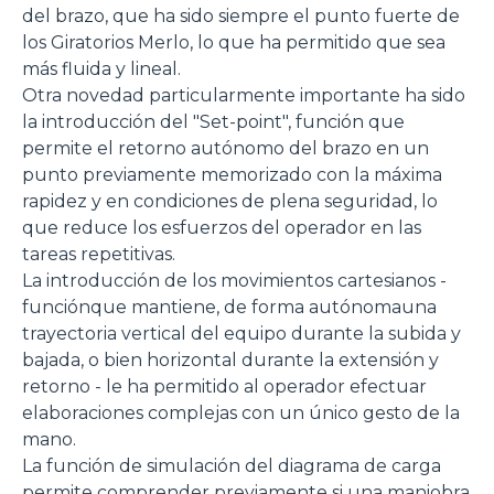
del brazo, que ha sido siempre el punto fuerte de
momento consultabili, con la possibilità di modificare il
los Giratorios Merlo, lo que ha permitido que sea
consenso prestato per ogni singolo cookie. Come fare?
más fluida y lineal.
Cliccare sulla graffetta nera presente in fondo a destra di
Selezione
Otra novedad particularmente importante ha sido
ogni pagina, selezionare "Modifichi il suo consenso" e
Necessari
del
la introducción del "Set-point", función que
infine "Mostra dettagli". Potrai trovare il link
consenso
permite el retorno autónomo del brazo en un
dell'informativa completa nel footer presente in ogni
Preferenze
punto previamente memorizado con la máxima
pagina. Per esercitare i diritti riconosciuti all'interessato ai
rapidez y en condiciones de plena seguridad, lo
sensi degli artt. 15 e ss. del Regolamento UE 2016/679
que reduce los esfuerzos del operador en las
GDPR abbiamo predisposto una
apposita procedura.
Statistiche
tareas repetitivas.
La introducción de los movimientos cartesianos -
funciónque mantiene, de forma autónomauna
Marketing
trayectoria vertical del equipo durante la subida y
bajada, o bien horizontal durante la extensión y
retorno - le ha permitido al operador efectuar
Accetta tutti
elaboraciones complejas con un único gesto de la
mano.
La función de simulación del diagrama de carga
Accetta selezionati
permite comprender previamente si una maniobra