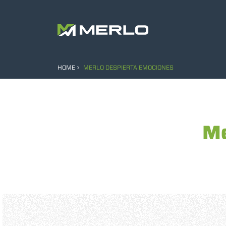
HOME
MERLO DESPIERTA EMOCIONES
Me