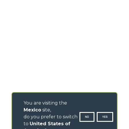
You are visiting the
Mexico
site,
do you prefer to switch
NO
YES
to
United States of