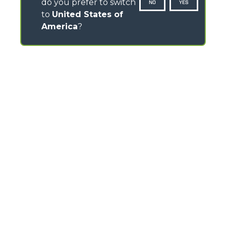
do you prefer to switch
NO
YES
to
United States of
America
?
CONTACTOS
Via Nazionale, 9 - 12010
S. Defendente di Cervasca (CN) - Italy
TEL
+39 0171614111
info@merlo.com