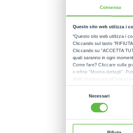
Consenso
Questo sito web utilizza i c
“Questo sito web utilizza i coo
Cliccando sul tasto "RIFIUTA" 
Cliccando su "ACCETTA TUTTI" 
quali saranno in ogni momento
Come fare? Cliccare sulla gra
e infine "Mostra dettagli". Pot
diritti riconosciuti all'inte
apposita procedura.
Selezione
Necessari
del
consenso
Rifiuta