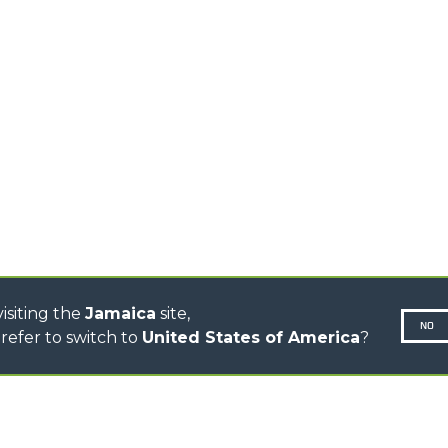
HOOKS
HIGH CAPACITY
TELEHANDLERS
AL
PLATFORMS
TIONS
STABILIZED
SPECIAL
TELEHANDLERS
R
ROTATING TELEHANDLERS
VE
TELESCOPIC TRACTORS
CINGO TRANSPORTER
CINGO MULTIFUNCTION
ELECTRIC CINGO
CONCRETE MIXER
TOOL HANDLER TRACTOR
isiting the
Jamaica
site,
NO
refer to switch to
United States of America
?
N-260677,