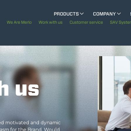
CINGO MULTIFUNCTION
PRODUCTS
COMPANY
The History of Merlo
We Are Merlo
Work with us
Customer service
SAV Syst
ELECTRIC CINGO
Merlo worldwide
Sustainability
SPECIAL MACHINES
SHOW ALL
Technology
h us
CONCRETE MIXER
TOOL HANDLER TRACTOR
eed motivated and dynamic
asm for the Brand. Would