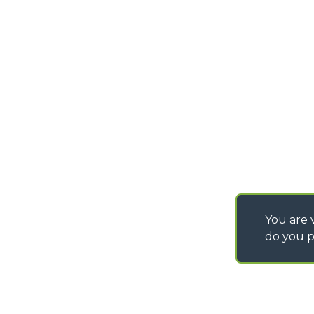
DEVELOPER
info@merlo.com
EXTRACT OF GENER
PURCHASING CONDI
SAV - TEAM VIEWE
SHIPMENT OPERATI
INSTRUCTIONS
IT - TEAM VIEWER
You are v
do you p
©
2026
MERLO S.p.A. Industria Metalmeccanica
P. IVA/Codice Fiscale 03078670043 - Iscrizione CCIAA di Cuneo n. REA C
Capitale Sociale 15.000.005,00 € int. vers