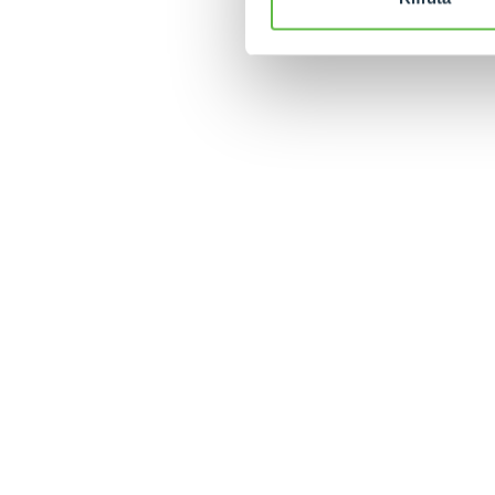
MERLO WORLDWIDE
CONTACTS
Via Nazionale, 9 - 12010
MERLO GROUP
S. Defendente di Cervasca
THE HISTORY OF M
(CN) - Italy
TECHNOLOGY
TEL
+39 0171614111