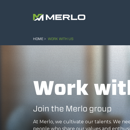
HOME
WORK WITH US
Work wit
Join the Merlo group
At Merlo, we cultivate our talents. We n
people who share our values and enthusi