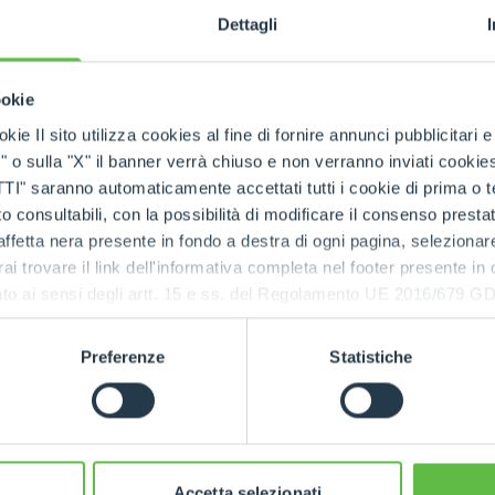
Dettagli
SPECIAL
ookie
kie Il sito utilizza cookies al fine di fornire annunci pubblicitari 
o sulla "X" il banner verrà chiuso e non verranno inviati cookies al
saranno automaticamente accettati tutti i cookie di prima o terz
 consultabili, con la possibilità di modificare il consenso presta
ffetta nera presente in fondo a destra di ogni pagina, selezionar
rai trovare il link dell'informativa completa nel footer presente in
ressato ai sensi degli artt. 15 e ss. del Regolamento UE 2016/67
Preferenze
Statistiche
Accetta selezionati