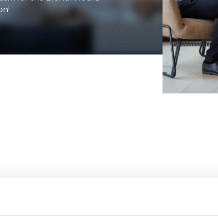
on!
ATTACHMENTS
SHOW ALL
FORKS
BUCKETS
FORKS AND CLAMPS
HOOKS
PLATFORMS