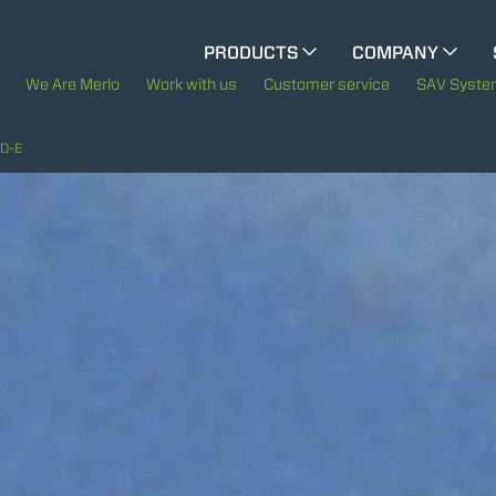
CINGO MULTIFUNCTION
PRODUCTS
COMPANY
The History of Merlo
We Are Merlo
Work with us
Customer service
SAV Syst
ELECTRIC CINGO
Merlo worldwide
D-E
Sustainability
SPECIAL MACHINES
SHOW ALL
Technology
CONCRETE MIXER
TOOL HANDLER TRACTOR