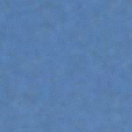
ATTACHMENTS
SHOW ALL
FORKS
BUCKETS
FORKS AND CLAMPS
HOOKS
PLATFORMS