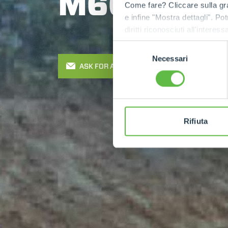
M600TD-e
Come fare? Cliccare sulla gra
e infine "Mostra dettagli". Pot
diritti riconosciuti all'inte
apposita procedura.
Selezione
Necessari
del
ASK FOR A QUOTE
consenso
Rifiuta