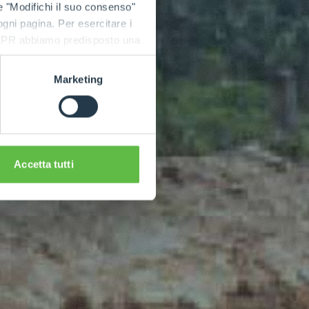
e "Modifichi il suo consenso"
 ogni pagina. Per esercitare i
9 GDPR abbiamo predisposto una
Marketing
Accetta tutti