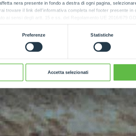
ffetta nera presente in fondo a destra di ogni pagina, selezionar
rai trovare il link dell'informativa completa nel footer presente in
ressato ai sensi degli artt. 15 e ss. del Regolamento UE 2016/67
Preferenze
Statistiche
Accetta selezionati