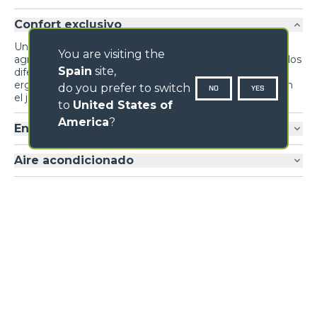
Confort exclusivo
Un diseño inédito prioriza la funcionalidad y el confort,
You are visiting the
agrupando información para el conductor y mandos de los
Spain
site,
diferentes sistemas y dispositivos para maximizar la
ergonomía. El sistema de inversión se repite también en
do you prefer to switch
NO
YES
el joystick.
to
United States of
America
?
Entrada cabina
Aire acondicionado
Loading form...
GALERÍA IMÁGENES