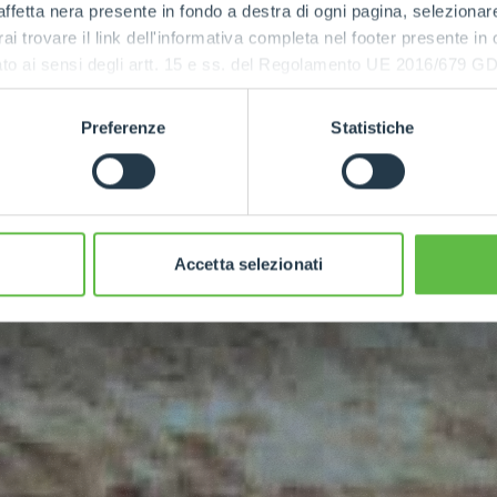
ffetta nera presente in fondo a destra di ogni pagina, selezionar
rai trovare il link dell'informativa completa nel footer presente in
ressato ai sensi degli artt. 15 e ss. del Regolamento UE 2016/67
POTENCIA
MÁXIMA
Preferenze
Statistiche
170
Accetta selezionati