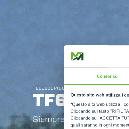
Consenso
TELESCÓPICOS ALTA CAPACIDAD
TF65.9
Questo sito web utilizza i c
“Questo sito web utilizza i coo
Cliccando sul tasto "RIFIUTA" 
Siempre el mejor de la cl
Cliccando su "ACCETTA TUTTI" 
quali saranno in ogni momento