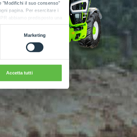
e "Modifichi il suo consenso"
 ogni pagina. Per esercitare i
9 GDPR abbiamo predisposto una
Marketing
Accetta tutti