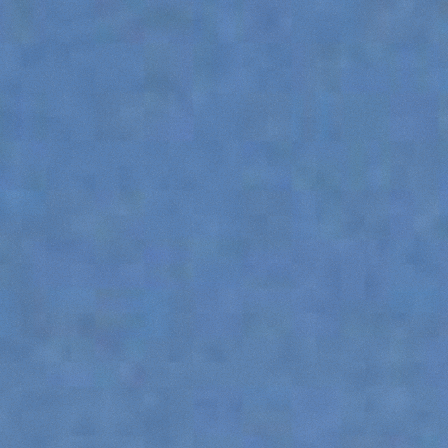
DUMPER
ACCESSORIOS
MUESTRA TODOS
HORCAS
PALAS
HORCAS Y PINZAS