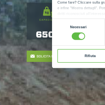
Come fare? Cliccare sulla gra
e infine "Mostra dettagli". Pot
diritti riconosciuti all'inte
apposita procedura.
CAPACIDAD
ALTURA DE
Selezione
ELEVACIÓN
Necessari
del
6500
9
consenso
Rifiuta
SOLICITA PRESUPUESTO