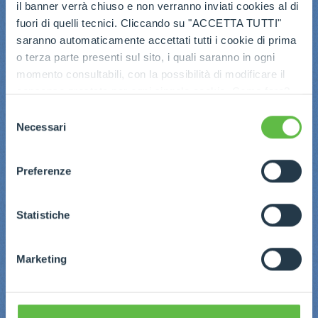
il banner verrà chiuso e non verranno inviati cookies al di
fuori di quelli tecnici. Cliccando su "ACCETTA TUTTI"
saranno automaticamente accettati tutti i cookie di prima
o terza parte presenti sul sito, i quali saranno in ogni
momento consultabili, con la possibilità di modificare il
consenso prestato per ogni singolo cookie. Come fare?
Cliccare sulla graffetta nera presente in fondo a destra di
Selezione
ogni pagina, selezionare "Modifichi il suo consenso" e
Necessari
del
infine "Mostra dettagli". Potrai trovare il link
consenso
dell'informativa completa nel footer presente in ogni
Preferenze
pagina. Per esercitare i diritti riconosciuti all'interessato ai
sensi degli artt. 15 e ss. del Regolamento UE 2016/679
GDPR abbiamo predisposto una
apposita procedura.
Statistiche
Marketing