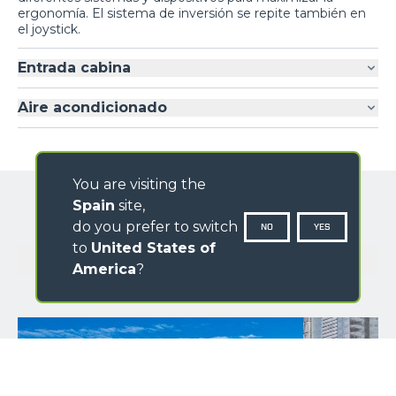
ergonomía. El sistema de inversión se repite también en
el joystick.
Entrada cabina
Aire acondicionado
You are visiting the
Spain
site,
do you prefer to switch
NO
YES
to
United States of
GALERÍA IMÁGENES
America
?
NOMBRE
*