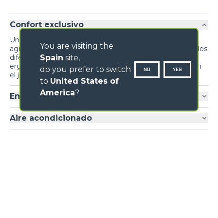
Confort exclusivo
Un diseño inédito prioriza la funcionalidad y el confort,
You are visiting the
agrupando información para el conductor y mandos de los
Spain
site,
diferentes sistemas y dispositivos para maximizar la
ergonomía. El sistema de inversión se repite también en
do you prefer to switch
NO
YES
el joystick.
to
United States of
America
?
Entrada cabina
Aire acondicionado
GALERÍA IMÁGENES