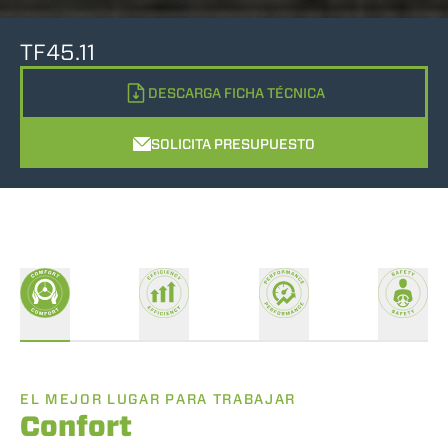
TF45.11
DESCARGA FICHA TÉCNICA
SOLICITA PRESUPUESTO
EL MEJOR LUGAR PARA TRABAJAR
Confort