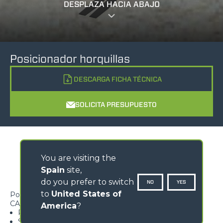
DESPLAZA HACIA ABAJO
Posicionador horquillas
DESCARGA FICHA TÉCNICA
SOLICITA PRESUPUESTO
You are visiting the
Spain
site,
do you prefer to switch
NO
YES
to
United States of
Posicionador automático de las horquillas en el bastidor
CARACTERÍSTICAS
America
?
Permite un posicionamiento seguro de las horquillas
Se aplica al bastidor ZM2 y ZM3