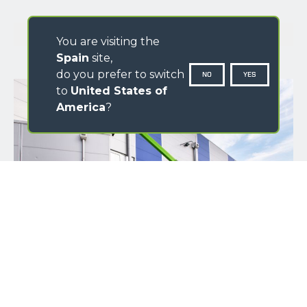
GALERÍA IMÁGENES
You are visiting the
Spain
site,
do you prefer to switch
NO
YES
to
United States of
America
?
NOMBRE
*
APELLIDO
*
NOMBRE DE LA EMPRESA