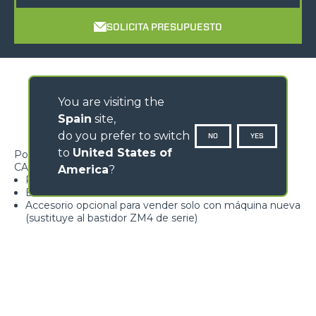
SOLICITA PRESUPUESTO
You are visiting the
Spain
site,
do you prefer to switch
NO
YES
to
United States of
Posicionador automático de horquillas en ZM4 XL
CARACTERÍSTICAS
America
?
Permite un movimiento seguro de las horquillas
Bastidor ZM4 extra-ancho
Accesorio opcional para vender solo con máquina nueva
(sustituye al bastidor ZM4 de serie)
Actuador hidráulico
Loading form...