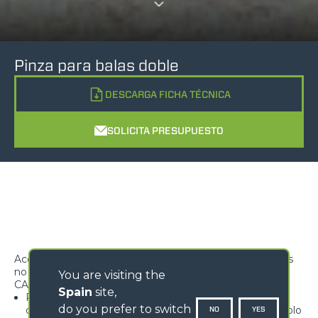
Pinza para balas doble
DESCARGA FICHA TÉCNICA
SOLICITA PRESUPUESTO
Accesorio diseñado para el transporte de una o dos balas
no envueltas
You are visiting the
CARACTERÍSTICAS
Spain
site,
Posibilidad de controlar las pinzas
do you prefer to switch
contemporáneamente o de modo independiente* (solo
NO
YES