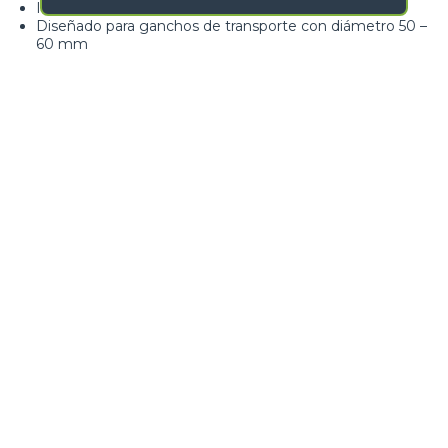
Ideal para la ecología
Diseñado para ganchos de transporte con diámetro 50 –
60 mm
Gancho de acero anti-desgaste 450 HB
Posibilidad de alcanzar la carga máxima de la máquina
NOMBRE
*
APELLIDO
*
GALERÍA IMÁGENES
NOMBRE DE LA EMPRESA
PAÍS
PROVINCIA
*