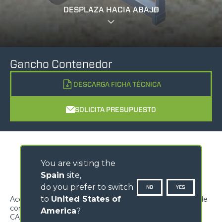
DESPLAZA HACIA ABAJO
Gancho Contenedor
DESCARGA FICHA TÉCNICA
SOLICITA PRESUPUESTO
You are visiting the
Spain
site,
do you prefer to switch
NO
YES
to
United States of
Accesorio diseñado para la elevación y la manipulación de
contenedores de transporte
America
?
CARACTERÍSTICAS