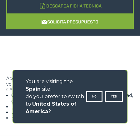
DESCARGA FICHA TÉCNICA
SOLICITA PRESUPUESTO
Accesorio ideal para transportar cargas suspendidas en
You are visiting the
voladizo
Spain
site,
CARACTERÍSTICAS
Gancho homologado dotado de lengüeta de seguridad,
do you prefer to switch
NO
YES
giratorio a 360°
to
United States of
Ideal para la floricultura
America
?
Limitador de carga de serie
Estructura robusta