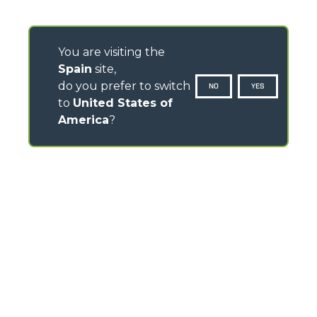
You are visiting the
Spain
site,
do you prefer to switch
NO
YES
to
United States of
America
?
CONTACTOS
Av -Prat de la Riba 180 - Nave 8 - 08780 Pallejà
(Barcelona) - Spain
TEL
+34-93-6630460
FAX
+34-93-6632073