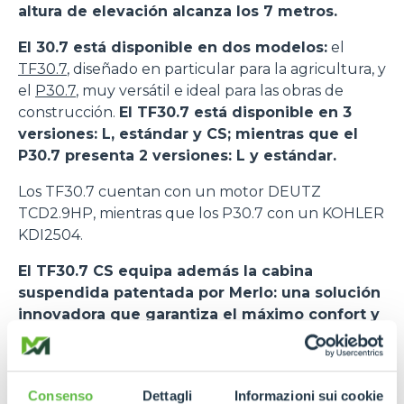
altura de elevación alcanza los 7 metros.
El 30.7 está disponible en dos modelos:
el
TF30.7
, diseñado en particular para la agricultura, y
el
P30.7
, muy versátil e ideal para las obras de
construcción.
El TF30.7 está disponible en 3
versiones: L, estándar y CS; mientras que el
P30.7 presenta 2 versiones: L y estándar.
Los TF30.7 cuentan con un motor DEUTZ
TCD2.9HP, mientras que los P30.7 con un KOHLER
KDI2504.
El TF30.7 CS equipa además la cabina
suspendida patentada por Merlo: una solución
innovadora que garantiza el máximo confort y
seguridad.
De hecho, el sistema de baja
frecuencia de las oscilaciones permite una
absoluta reducción de las vibraciones en el
Consenso
Dettagli
Informazioni sui cookie
habitáculo y favorece la absorción de los estímulos