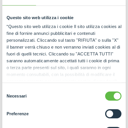
transmitidos en las fases de desplazamiento y
trabajo, incluso sobre suelos irregulares. De esta
Questo sito web utilizza i cookie
manera se incrementa la protección del operador
y se reduce el riesgo de accidentes o la
“Questo sito web utilizza i cookie Il sito utilizza cookies al
manifestación de enfermedades asociadas a este
fine di fornire annunci pubblicitari e contenuti
problema. Por tanto, el habitáculo suspendido
personalizzati. Cliccando sul tasto "RIFIUTA" o sulla "X"
mejora las condiciones de trabajo y garantiza aún
il banner verrà chiuso e non verranno inviati cookies al di
más la seguridad de quien lo utiliza.
fuori di quelli tecnici. Cliccando su "ACCETTA TUTTI"
saranno automaticamente accettati tutti i cookie di prima
o terza parte presenti sul sito, i quali saranno in ogni
momento consultabili, con la possibilità di modificare il
consenso prestato per ogni singolo cookie. Come fare?
Cliccare sulla graffetta nera presente in fondo a destra di
Selezione
ogni pagina, selezionare "Modifichi il suo consenso" e
Necessari
del
infine "Mostra dettagli". Potrai trovare il link
consenso
dell'informativa completa nel footer presente in ogni
Preferenze
pagina. Per esercitare i diritti riconosciuti all'interessato ai
sensi degli artt. 15 e ss. del Regolamento UE 2016/679