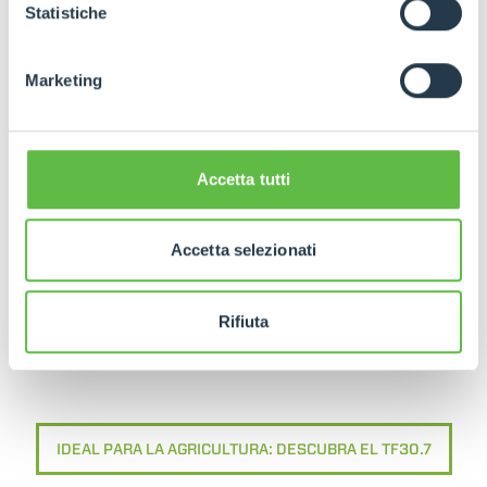
GDPR abbiamo predisposto una
apposita procedura.
Statistiche
Marketing
Accetta tutti
Accetta selezionati
IDEAL PARA LA CONSTRUCCIÓN: DESCUBRA LA P30.7
Rifiuta
IDEAL PARA LA AGRICULTURA: DESCUBRA EL TF30.7