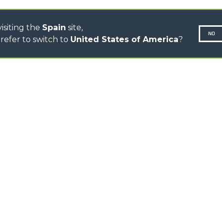
DUMPER
isiting the
Spain
site,
NO
refer to switch to
United States of America
?
N-260677,