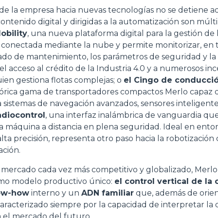
de la empresa hacia nuevas tecnologías no se detiene aq
contenido digital y dirigidas a la automatización son múlt
obility
, una nueva plataforma digital para la gestión de 
conectada mediante la nube y permite monitorizar, en t
tado de mantenimiento, los parámetros de seguridad y la
 el acceso al crédito de la Industria 4.0 y a numerosos in
uien gestiona flotas complejas; o
el Cingo de conducci
stórica gama de transportadores compactos Merlo capaz 
 sistemas de navegación avanzados, sensores inteligente
adiocontrol
, una interfaz inalámbrica de vanguardia que 
a máquina a distancia en plena seguridad. Ideal en entor
lta precisión, representa otro paso hacia la robotización
ción.
n mercado cada vez más competitivo y globalizado, Merlo
omo modelo productivo único:
el control vertical de la
ow-how
interno y un
ADN familiar
que, además de orient
 caracterizado siempre por la capacidad de interpretar la 
ia el mercado del futuro.