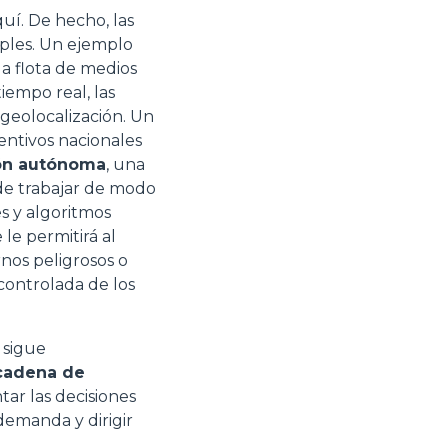
uí. De hecho, las
iples. Un ejemplo
la flota de medios
iempo real, las
 geolocalización. Un
centivos nacionales
ón autónoma
, una
de trabajar de modo
s y algoritmos
le permitirá al
nos peligrosos o
 controlada de los
 sigue
 cadena de
ar las decisiones
demanda y dirigir