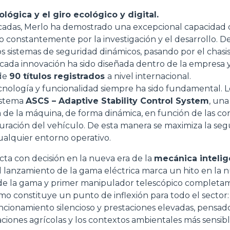
lógica y el giro ecológico y digital.
ESPECIAL
écadas, Merlo ha demostrado una excepcional capacidad 
constantemente por la investigación y el desarrollo. De
los sistemas de seguridad dinámicos, pasando por el chasi
cada innovación ha sido diseñada dentro de la empresa 
 de
90 títulos registrados
a nivel internacional.
cnología y funcionalidad siempre ha sido fundamental. 
sistema
ASCS – Adaptive Stability Control System
, un
 de la máquina, de forma dinámica, en función de las co
guración del vehículo. De esta manera se maximiza la seg
ualquier entorno operativo.
ta con decisión en la nueva era de la
mecánica intelig
l lanzamiento de la gama eléctrica marca un hito en la n
 de la gama y primer manipulador telescópico completam
smo constituye un punto de inflexión para todo el sector:
ncionamiento silencioso y prestaciones elevadas, pensado
aciones agrícolas y los contextos ambientales más sensibl