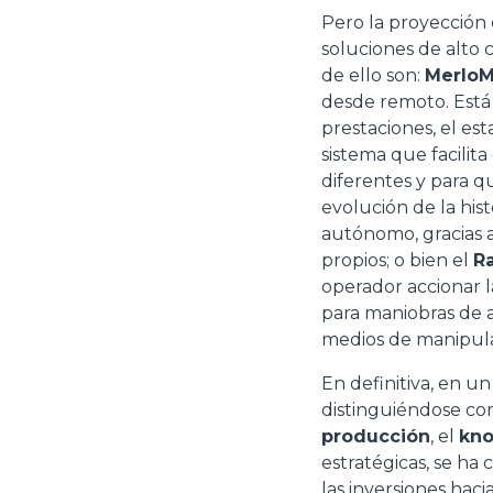
Pero la proyección 
soluciones de alto 
de ello son:
MerloM
desde remoto. Está 
prestaciones, el es
sistema que facilita
diferentes y para q
evolución de la hi
autónomo, gracias a
propios; o bien el
R
operador accionar l
para maniobras de a
medios de manipula
En definitiva, en u
distinguiéndose c
producción
, el
kn
estratégicas, se ha
las inversiones hac