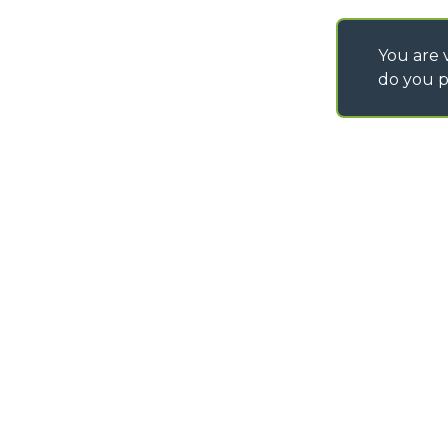
You are v
do you p
©
2026
MERLO S.p.A. Industria Metalmeccanica
P. IVA/Codice Fiscale 03078670043 - Iscrizione CCIAA di Cuneo n. REA C
Capitale Sociale 15.000.005,00 € int. vers