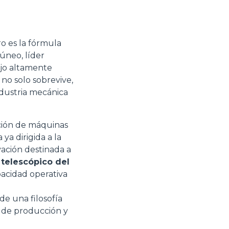
ro es la fórmula
úneo, líder
ajo altamente
 no solo sobrevive,
ndustria mecánica
ción de máquinas
ya dirigida a la
vación destinada a
 telescópico del
pacidad operativa
e una filosofía
na de producción y