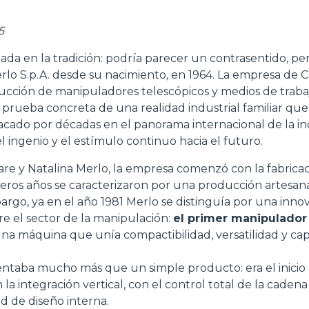
5
gada en la tradición: podría parecer un contrasentido, pe
ACCESSORIOS
MUESTRA TODOS
lo S.p.A. desde su nacimiento, en 1964. La empresa de C
ucción de manipuladores telescópicos y medios de trab
a prueba concreta de una realidad industrial familiar que
HORCAS
acado por décadas en el panorama internacional de la i
el ingenio y el estímulo continuo hacia el futuro.
PALAS
re y Natalina Merlo, la empresa comenzó con la fabrica
meros años se caracterizaron por una producción artesana 
argo, ya en el año 1981 Merlo se distinguía por una inno
HORCAS Y PINZAS
e el sector de la manipulación:
el primer manipulador
una máquina que unía compactibilidad, versatilidad y ca
GANCHOS
ntaba mucho más que un simple producto: era el inicio d
 la integración vertical, con el control total de la cade
PLATAFORMAS
d de diseño interna.