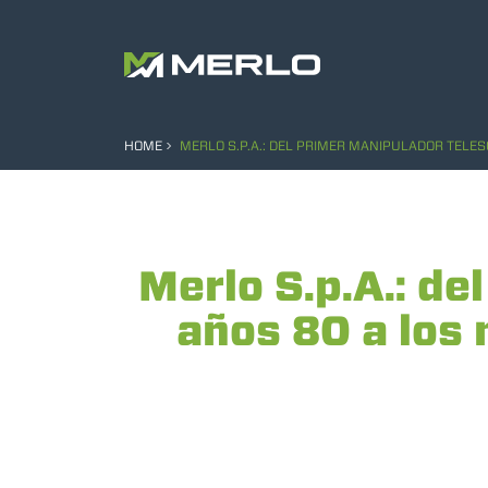
HOME
MERLO S.P.A.: DEL PRIMER MANIPULADOR TELES
Merlo S.p.A.: de
años 80 a los 