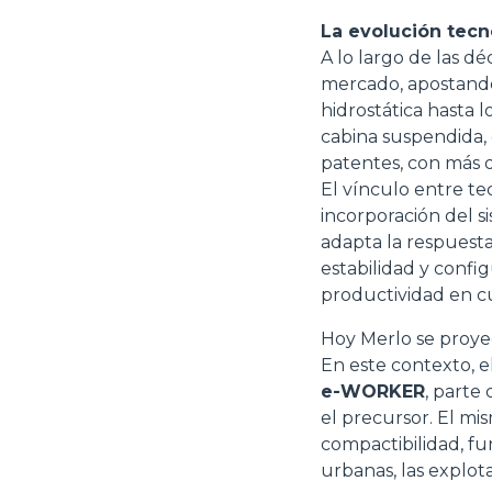
La evolución tecno
A lo largo de las d
mercado, apostando 
hidrostática hasta 
cabina suspendida, 
patentes, con más
El vínculo entre te
incorporación del 
adapta la respuesta
estabilidad y confi
productividad en c
Hoy Merlo se proyec
En este contexto, e
e-WORKER
, parte
el precursor. El mi
compactibilidad, fu
urbanas, las explot