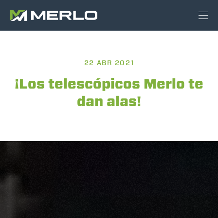
22 ABR 2021
¡Los telescópicos Merlo te
dan alas!