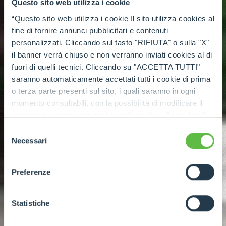
Questo sito web utilizza i cookie
“Questo sito web utilizza i cookie Il sito utilizza cookies al
fine di fornire annunci pubblicitari e contenuti
personalizzati. Cliccando sul tasto "RIFIUTA" o sulla "X"
il banner verrà chiuso e non verranno inviati cookies al di
fuori di quelli tecnici. Cliccando su "ACCETTA TUTTI"
saranno automaticamente accettati tutti i cookie di prima
o terza parte presenti sul sito, i quali saranno in ogni
momento consultabili, con la possibilità di modificare il
consenso prestato per ogni singolo cookie. Come fare?
Cliccare sulla graffetta nera presente in fondo a destra di
Selezione
ogni pagina, selezionare "Modifichi il suo consenso" e
Necessari
del
infine "Mostra dettagli". Potrai trovare il link
consenso
dell'informativa completa nel footer presente in ogni
Preferenze
pagina. Per esercitare i diritti riconosciuti all'interessato ai
sensi degli artt. 15 e ss. del Regolamento UE 2016/679
GDPR abbiamo predisposto una
apposita procedura.
Statistiche