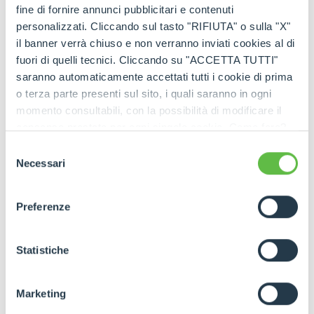
fine di fornire annunci pubblicitari e contenuti
personalizzati. Cliccando sul tasto "RIFIUTA" o sulla "X"
il banner verrà chiuso e non verranno inviati cookies al di
fuori di quelli tecnici. Cliccando su "ACCETTA TUTTI"
saranno automaticamente accettati tutti i cookie di prima
o terza parte presenti sul sito, i quali saranno in ogni
momento consultabili, con la possibilità di modificare il
consenso prestato per ogni singolo cookie. Come fare?
Cliccare sulla graffetta nera presente in fondo a destra di
Selezione
ogni pagina, selezionare "Modifichi il suo consenso" e
Necessari
del
infine "Mostra dettagli". Potrai trovare il link
consenso
dell'informativa completa nel footer presente in ogni
Preferenze
pagina. Per esercitare i diritti riconosciuti all'interessato ai
sensi degli artt. 15 e ss. del Regolamento UE 2016/679
GDPR abbiamo predisposto una
apposita procedura.
Statistiche
Marketing