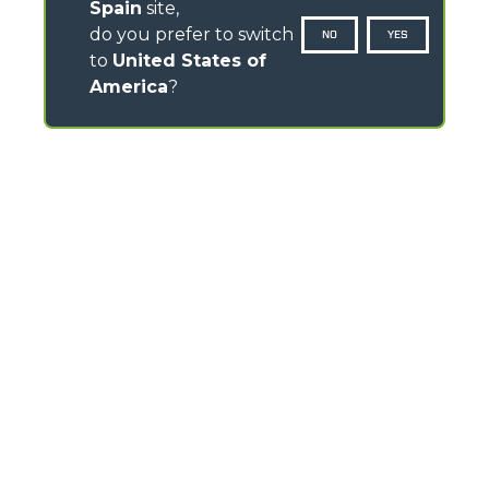
Spain
site,
do you prefer to switch
NO
YES
to
United States of
America
?
CONTACTOS
Av -Prat de la Riba 180 - Nave 8 - 08780 Pallejà
(Barcelona) - Spain
TEL
+34-93-6630460
FAX
+34-93-6632073
servicios_generales@merlo-iberica.es