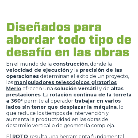
Diseñados para
abordar todo tipo de
desafío en las obras
En el mundo de la
construcción
, donde la
velocidad de ejecución
y la
precisión de las
operaciones
determinan el éxito de un proyecto,
los
manipuladores telescópicos giratorios
Merlo
ofrecen una
solución versátil
y de
altas
prestaciones
. La
rotación continua de la torreta
a 360°
permite al operador
trabajar en varios
lados sin tener que desplazar la máquina
, lo
que reduce los tiempos de intervención y
aumenta la productividad en las obras de
desarrollo vertical o de geometría compleja.
El
ROTO
resulta una herramienta fundamental