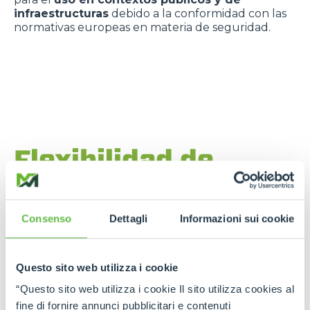
infraestructuras
debido a la conformidad con las
normativas europeas en materia de seguridad.
Flexibilidad de
aplicación en la
construcción
Consenso
Dettagli
Informazioni sui cookie
Desde la
manipulación de materiales
hasta los
trabajos en fachadas
, pasando por los
montajes
Questo sito web utilizza i cookie
estructurales
, un
manipulador telescópico
giratorio Merlo
resulta ser un
aliado
“Questo sito web utilizza i cookie Il sito utilizza cookies al
multifunción
que
reduce el número de medios
fine di fornire annunci pubblicitari e contenuti