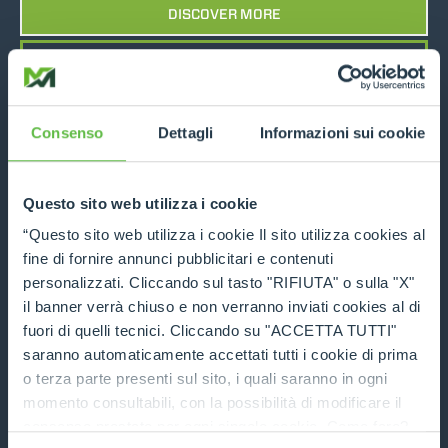
DISCOVER MORE
TECHNICAL DATA
COMPARE
Consenso
Dettagli
Informazioni sui cookie
Questo sito web utilizza i cookie
“Questo sito web utilizza i cookie Il sito utilizza cookies al
fine di fornire annunci pubblicitari e contenuti
Multipurpose Bucket (4x1)
personalizzati. Cliccando sul tasto "RIFIUTA" o sulla "X"
il banner verrà chiuso e non verranno inviati cookies al di
DISCOVER MORE
fuori di quelli tecnici. Cliccando su "ACCETTA TUTTI"
saranno automaticamente accettati tutti i cookie di prima
TECHNICAL DATA
o terza parte presenti sul sito, i quali saranno in ogni
momento consultabili, con la possibilità di modificare il
consenso prestato per ogni singolo cookie. Come fare?
COMPARE