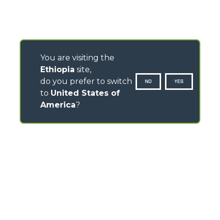
You are visiting the
Ethiopia
site,
do you prefer to switch
NO
YES
to
United States of
America
?
CONTACTS
Via Nazionale, 9 - 12010
S. Defendente di Cervasca (CN) - Italy
TEL
+39 0171614111