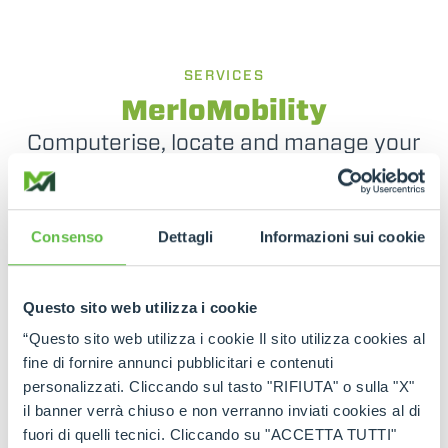
SERVICES
MerloMobility
Computerise, locate and manage your
fleet
Thanks to this unique technology, you can make
Consenso
Dettagli
Informazioni sui cookie
your telehandlers even smarter and more
connected. The operator can exploit the
information detected by the machine in an
integrated manner, optimising the operational
Questo sito web utilizza i cookie
monitoring of the machines in the various sectors
of activity.
“Questo sito web utilizza i cookie Il sito utilizza cookies al
fine di fornire annunci pubblicitari e contenuti
personalizzati. Cliccando sul tasto "RIFIUTA" o sulla "X"
il banner verrà chiuso e non verranno inviati cookies al di
fuori di quelli tecnici. Cliccando su "ACCETTA TUTTI"
SEE MORE