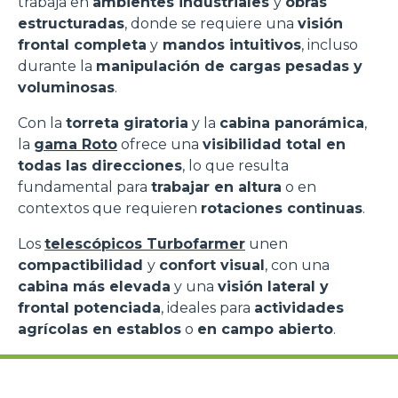
trabaja en
ambientes industriales
y
obras
estructuradas
, donde se requiere una
visión
frontal completa
y
mandos intuitivos
, incluso
durante la
manipulación de cargas pesadas y
voluminosas
.
Con la
torreta giratoria
y la
cabina panorámica
,
la
gama Roto
ofrece una
visibilidad total en
todas las direcciones
, lo que resulta
fundamental para
trabajar en altura
o en
contextos que requieren
rotaciones continuas
.
Los
telescópicos Turbofarmer
unen
compactibilidad
y
confort visual
, con una
cabina más elevada
y una
visión lateral y
frontal potenciada
, ideales para
actividades
agrícolas en establos
o
en campo abierto
.