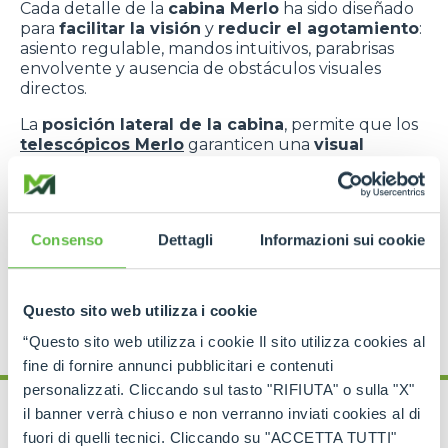
Cada detalle de la
cabina Merlo
ha sido diseñado
para
facilitar la visión
y
reducir el agotamiento
:
asiento regulable, mandos intuitivos, parabrisas
envolvente y ausencia de obstáculos visuales
directos.
La
posición lateral de la cabina
, permite que los
telescópicos Merlo
garanticen una
visual
continua del área de trabajo
, con un perfecto
equilibrio entre
ergonomía
y
visibilidad
.
Consenso
Dettagli
Informazioni sui cookie
Questo sito web utilizza i cookie
“Questo sito web utilizza i cookie Il sito utilizza cookies al
fine di fornire annunci pubblicitari e contenuti
personalizzati. Cliccando sul tasto "RIFIUTA" o sulla "X"
il banner verrà chiuso e non verranno inviati cookies al di
fuori di quelli tecnici. Cliccando su "ACCETTA TUTTI"