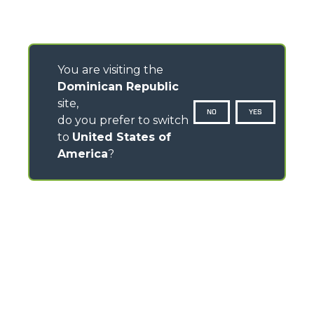
You are visiting the
Dominican Republic
site,
NO
YES
do you prefer to switch
to
United States of
America
?
CONTACTOS
Via Nazionale, 9 - 12010
S. Defendente di Cervasca (CN) - Italy