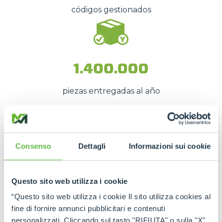
códigos gestionados
1.400.000
piezas entregadas al año
Estas cifras se traducen en
recambios
disponibles rápidamente
, incluso en
situaciones
Consenso
Dettagli
Informazioni sui cookie
de emergencia
, lo que permite
reducir al
mínimo los tiempos de inactividad
.
Questo sito web utilizza i cookie
La fuerza de la red Merlo
“Questo sito web utilizza i cookie Il sito utilizza cookies al
fine di fornire annunci pubblicitari e contenuti
Gracias a los
centros de asistencia autorizados
y
personalizzati. Cliccando sul tasto "RIFIUTA" o sulla "X"